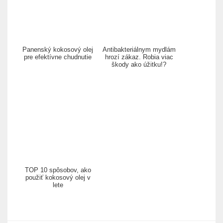
Panenský kokosový olej
Antibakteriálnym mydlám
pre efektívne chudnutie
hrozí zákaz. Robia viac
škody ako úžitku!?
TOP 10 spôsobov, ako
použiť kokosový olej v
lete