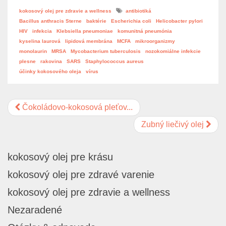
kokosový olej pre zdravie a wellness
antibiotiká
Bacillus anthracis Sterne
baktérie
Escherichia coli
Helicobacter pylori
HIV
infekcia
Klebsiella pneumoniae
komunitná pneumónia
kyselina laurová
lipidová membrána
MCFA
mikroorganizmy
monolaurin
MRSA
Mycobacterium tuberculosis
nozokomiálne infekcie
plesne
rakovina
SARS
Staphylococcus aureus
účinky kokosového oleja
vírus
Čokoládovo-kokosová pleťov...
Zubný liečivý olej
kokosový olej pre krásu
kokosový olej pre zdravé varenie
kokosový olej pre zdravie a wellness
Nezaradené