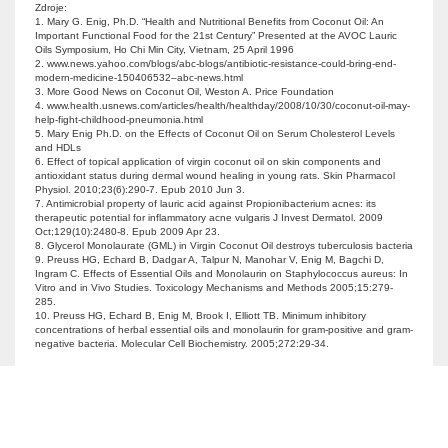
Zdroje:
1. Mary G. Enig, Ph.D. “Health and Nutritional Benefits from Coconut Oil: An
Important Functional Food for the 21st Century” Presented at the AVOC Lauric
Oils Symposium, Ho Chi Min City, Vietnam, 25 April 1996
2. www.news.yahoo.com/blogs/abc-blogs/antibiotic-resistance-could-bring-end-
modern-medicine-150406532–abc-news.html
3. More Good News on Coconut Oil, Weston A. Price Foundation
4. www.health.usnews.com/articles/health/healthday/2008/10/30/coconut-oil-may-
help-fight-childhood-pneumonia.html
5. Mary Enig Ph.D. on the Effects of Coconut Oil on Serum Cholesterol Levels
and HDLs
6. Effect of topical application of virgin coconut oil on skin components and
antioxidant status during dermal wound healing in young rats. Skin Pharmacol
Physiol. 2010;23(6):290-7. Epub 2010 Jun 3.
7. Antimicrobial property of lauric acid against Propionibacterium acnes: its
therapeutic potential for inflammatory acne vulgaris J Invest Dermatol. 2009
Oct;129(10):2480-8. Epub 2009 Apr 23.
8. Glycerol Monolaurate (GML) in Virgin Coconut Oil destroys tuberculosis bacteria
9. Preuss HG, Echard B, Dadgar A, Talpur N, Manohar V, Enig M, Bagchi D,
Ingram C. Effects of Essential Oils and Monolaurin on Staphylococcus aureus: In
Vitro and in Vivo Studies. Toxicology Mechanisms and Methods 2005;15:279-
285.
10. Preuss HG, Echard B, Enig M, Brook I, Elliott TB. Minimum inhibitory
concentrations of herbal essential oils and monolaurin for gram-positive and gram-
negative bacteria. Molecular Cell Biochemistry. 2005;272:29-34.