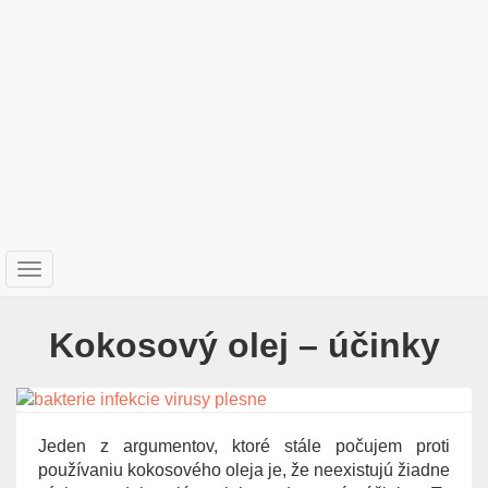
T
o
g
Kokosový olej – účinky
g
l
e
n
a
Jeden z argumentov, ktoré stále počujem proti
v
používaniu kokosového oleja je, že neexistujú žiadne
i