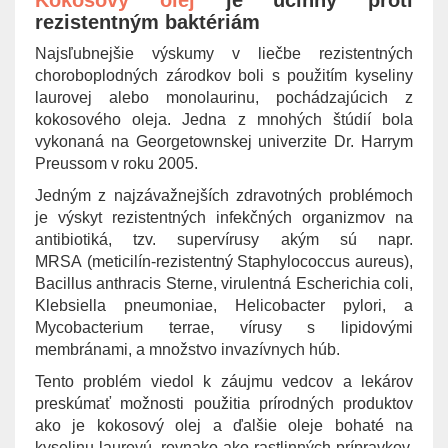
Kokosový olej
je účinný proti
rezistentným baktériám
Najsľubnejšie výskumy v liečbe rezistentných
choroboplodných zárodkov boli s použitím kyseliny
laurovej alebo monolaurinu, pochádzajúcich z
kokosového oleja. Jedna z mnohých štúdií bola
vykonaná na Georgetownskej univerzite Dr. Harrym
Preussom v roku 2005.
Jedným z najzávažnejších zdravotných problémoch
je výskyt rezistentných infekčných organizmov na
antibiotiká, tzv. supervírusy akým sú napr.
MRSA (meticilín-rezistentný Staphylococcus aureus),
Bacillus anthracis Sterne, virulentná Escherichia coli,
Klebsiella pneumoniae, Helicobacter pylori, a
Mycobacterium terrae, vírusy s lipidovými
membránami, a množstvo invazívnych húb.
Tento problém viedol k záujmu vedcov a lekárov
preskúmať možnosti použitia prírodných produktov
ako je kokosový olej a ďalšie oleje bohaté na
kyselinu laurovú, rovnako ako rastlinných prípravkov,