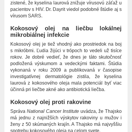
zistené, že kyselina laurová znižuje vírusovú záťaž u
pacientov s HIV. Dr. Dayrit viedol podobné štúdie aj s
vírusom SARS.
Kokosový olej na liečbu lokálnej
mikrobiálnej infekcie
Kokosový olej je tiež vhodný ako prostriedok na boj
s mikróbmi. Ľudia žijúci v trópoch to vedeli už tisíce
rokov. Je dobré vedieť, že dnes je táto skutočnosť
podložená výskumom a vedeckými faktami. Štúdia
vykonaná v roku 2009 a
publikovaná
v
časopise
investigatívnej dermatológie zistila, že kyselina
laurová z kokosového oleja mala potenciál byť viac
účinná pri liečbe akné ako antibiotická liečba.
Kokosový olej proti rakovine
Správa
National Cancer Institute
uvádza, že Thajsko
má jednu z najnižších výskytov rakoviny u mužov i
ženy z 50 skúmaných krajín. A Thajsko má najvyššiu
spotrebu kokosového oleja na celom svete.