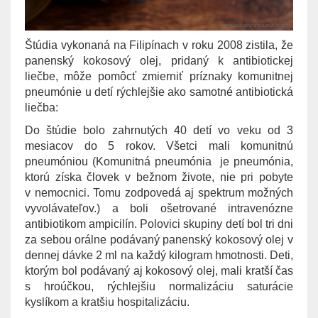
Štúdia vykonaná na Filipínach v roku 2008 zistila, že
panenský kokosový olej, pridaný k antibiotickej
liečbe, môže pomôcť zmierniť príznaky komunitnej
pneumónie u detí rýchlejšie ako samotné antibiotická
liečba:
Do štúdie bolo zahrnutých 40 detí vo veku od 3
mesiacov do 5 rokov. Všetci mali komunitnú
pneumóniou (Komunitná pneumónia je pneumónia,
ktorú získa človek v bežnom živote, nie pri pobyte
v nemocnici. Tomu zodpovedá aj spektrum možných
vyvolávateľov.) a boli ošetrované intravenózne
antibiotikom ampicilín. Polovici skupiny detí bol tri dni
za sebou orálne podávaný panenský kokosový olej v
dennej dávke 2 ml na každý kilogram hmotnosti. Deti,
ktorým bol podávaný aj kokosový olej, mali kratší čas
s hroúčkou, rýchlejšiu normalizáciu saturácie
kyslíkom a kratšiu hospitalizáciu.