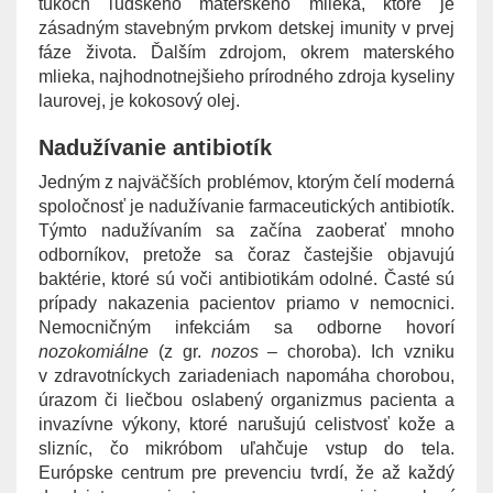
tukoch ľudského materského mlieka, ktoré je
zásadným stavebným prvkom detskej imunity v prvej
fáze života. Ďalším zdrojom, okrem materského
mlieka, najhodnotnejšieho prírodného zdroja kyseliny
laurovej, je kokosový olej.
Nadužívanie antibiotík
Jedným z najväčších problémov, ktorým čelí moderná
spoločnosť je nadužívanie farmaceutických antibiotík.
Týmto nadužívaním sa začína zaoberať mnoho
odborníkov, pretože sa čoraz častejšie objavujú
baktérie, ktoré sú voči antibiotikám odolné. Časté sú
prípady nakazenia pacientov priamo v nemocnici.
Nemocničným infekciám sa odborne hovorí
nozokomiálne
(z gr.
nozos
– choroba). Ich vzniku
v zdravotníckych zariadeniach napomáha chorobou,
úrazom či liečbou oslabený organizmus pacienta a
invazívne výkony, ktoré narušujú celistvosť kože a
slizníc, čo mikróbom uľahčuje vstup do tela.
Európske centrum pre prevenciu tvrdí, že až každý