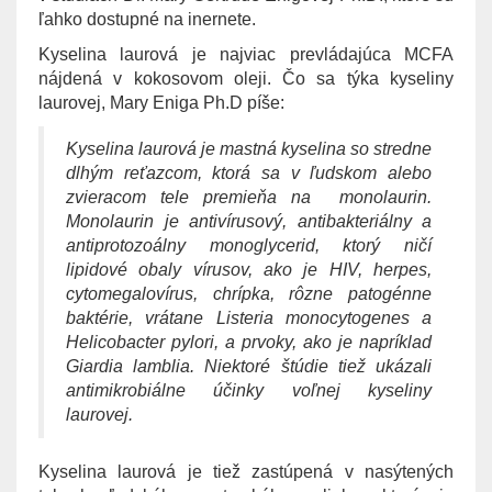
ľahko dostupné na inernete.
Kyselina laurová je najviac prevládajúca MCFA
nájdená v kokosovom oleji. Čo sa týka kyseliny
laurovej, Mary Eniga Ph.D píše:
Kyselina laurová je mastná kyselina so stredne
dlhým reťazcom, ktorá sa v ľudskom alebo
zvieracom tele premieňa na monolaurin.
Monolaurin je antivírusový, antibakteriálny a
antiprotozoálny monoglycerid, ktorý ničí
lipidové obaly vírusov, ako je HIV, herpes,
cytomegalovírus, chrípka, rôzne patogénne
baktérie, vrátane Listeria monocytogenes a
Helicobacter pylori, a prvoky, ako je napríklad
Giardia lamblia. Niektoré štúdie tiež ukázali
antimikrobiálne účinky voľnej kyseliny
laurovej.
Kyselina laurová je tiež zastúpená v nasýtených