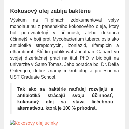
Kokosový olej zabíja baktérie
Výskum na Filipínach zdokumentoval vplyv
monolaurinu z panenského kokosového oleja, ktorý
bol porovnateľný v účinnosti, alebo dokonca
účinnejší v boji proti Mycobacterium tuberculosis ako
antibiotiká streptomycín, izoniazid, rifampicín a
ethamburol. Štúdiu publikoval Jonathan Cabard vo
svojej dizertačnej práci na titul PhD v biológii na
univerzite v Santo Tomas. Jeho poradca bol Dr. Delia
Ontengco, dobre známy mikrobiológ a profesor na
UST Graduate School.
Tak ako sa baktérie naďalej rozvíjajú a
antibiotiká strácajú svoju účinnosť,
kokosový olej sa stáva liečebnou
alternatívou, ktorá je 100 % prírodná.