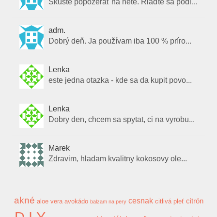
Skúste popozerať na nete. Riaďte sa podľ...
adm.
Dobrý deň. Ja používam iba 100 % príro...
Lenka
este jedna otazka - kde sa da kupit povo...
Lenka
Dobry den, chcem sa spytat, ci na vyrobu...
Marek
Zdravim, hladam kvalitny kokosovy ole...
akné
cesnak
citrón
aloe vera
avokádo
citlivá pleť
balzam na pery
D.I.Y.