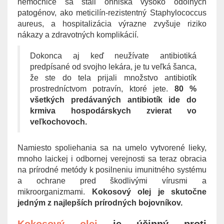
nemocnice sa stali ohniská vysoko odolných
patogénov, ako meticilín-rezistentný Staphylococcus
aureus, a hospitalizácia výrazne zvyšuje riziko
nákazy a zdravotných komplikácií.
Dokonca aj keď neužívate antibiotiká
predpísané od svojho lekára, je tu veľká šanca,
že ste do tela prijali množstvo antibiotík
prostredníctvom potravín, ktoré jete.
80 %
všetkých predávaných antibiotík ide do
krmiva hospodárskych zvierat vo
veľkochovoch.
Namiesto spoliehania sa na umelo vytvorené lieky,
mnoho laickej i odbornej verejnosti sa teraz obracia
na prírodné metódy k posilneniu imunitného systému
a ochrane pred škodlivými vírusmi a
mikroorganizmami.
Kokosový olej je skutočne
jedným z najlepších prírodných bojovníkov.