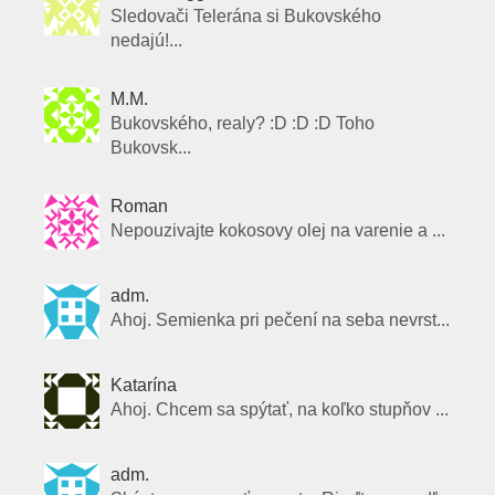
Sledovači Telerána si Bukovského
nedajú!...
M.M.
Bukovského, realy? :D :D :D Toho
Bukovsk...
Roman
Nepouzivajte kokosovy olej na varenie a ...
adm.
Ahoj. Semienka pri pečení na seba nevrst...
Katarína
Ahoj. Chcem sa spýtať, na koľko stupňov ...
adm.