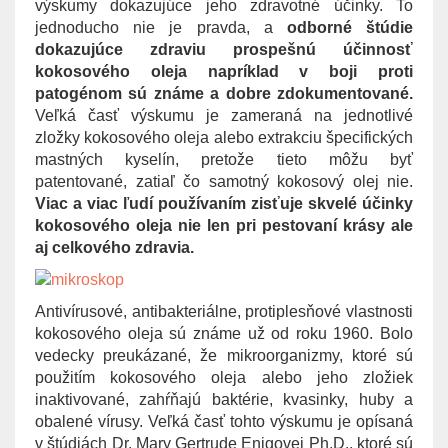
výskumy dokazujúce jeho zdravotné účinky. To
g
jednoducho nie je pravda, a
odborné štúdie
a
dokazujúce zdraviu prospešnú účinnosť
t
kokosového oleja napríklad v boji proti
i
patogénom sú známe a dobre zdokumentované.
o
Veľká časť výskumu je zameraná na jednotlivé
n
zložky kokosového oleja alebo extrakciu špecifických
mastných kyselín, pretože tieto môžu byť
patentované, zatiaľ čo samotný kokosový olej nie.
Viac a viac ľudí používaním zisťuje skvelé účinky
kokosového oleja nie len pri pestovaní krásy ale
aj celkového zdravia.
Antivírusové, antibakteriálne, protiplesňové vlastnosti
kokosového oleja sú známe už od roku 1960. Bolo
vedecky preukázané, že mikroorganizmy, ktoré sú
použitím kokosového oleja alebo jeho zložiek
inaktivované, zahŕňajú baktérie, kvasinky, huby a
obalené vírusy. Veľká časť tohto výskumu je opísaná
v štúdiách Dr. Mary Gertrude Enigovej Ph.D., ktoré sú