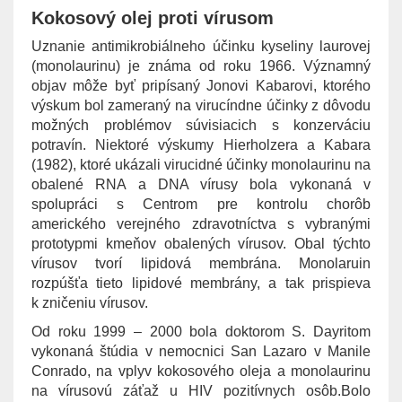
Kokosový olej proti vírusom
Uznanie antimikrobiálneho účinku kyseliny laurovej
(monolaurinu) je známa od roku 1966. Významný
objav môže byť pripísaný Jonovi Kabarovi, ktorého
výskum bol zameraný na virucíndne účinky z dôvodu
možných problémov súvisiacich s konzerváciu
potravín. Niektoré výskumy Hierholzera a Kabara
(1982), ktoré ukázali virucidné účinky monolaurinu na
obalené RNA a DNA vírusy bola vykonaná v
spolupráci s Centrom pre kontrolu chorôb
amerického verejného zdravotníctva s vybranými
prototypmi kmeňov obalených vírusov. Obal týchto
vírusov tvorí lipidová membrána. Monolaruin
rozpúšťa tieto lipidové membrány, a tak prispieva
k zničeniu vírusov.
Od roku 1999 – 2000 bola doktorom S. Dayritom
vykonaná štúdia v nemocnici San Lazaro v Manile
Conrado, na vplyv kokosového oleja a monolaurinu
na vírusovú záťaž u HIV pozitívnych osôb.Bolo