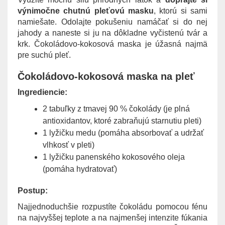
g
výnimočne chutnú pleťovú masku
, ktorú si sami
a
namiešate. Odolajte pokušeniu namáčať si do nej
t
jahody a naneste si ju na dôkladne vyčistenú tvár a
i
krk. Čokoládovo-kokosová maska je úžasná najmä
o
pre suchú pleť.
n
Čokoládovo-kokosová maska na pleť
Ingrediencie:
2 tabuľky z tmavej 90 % čokolády (je plná
antioxidantov, ktoré zabraňujú starnutiu pleti)
1 lyžičku medu (pomáha absorbovať a udržať
vlhkosť v pleti)
1 lyžičku panenského kokosového oleja
(pomáha hydratovať)
Postup:
Najjednoduchšie rozpustíte čokoládu pomocou fénu
na najvyššej teplote a na najmenšej intenzite fúkania