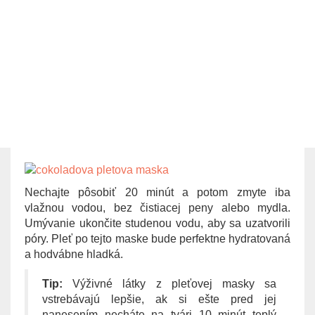
Nechajte pôsobiť 20 minút a potom zmyte iba
vlažnou vodou, bez čistiacej peny alebo mydla.
Umývanie ukončite studenou vodu, aby sa uzatvorili
póry. Pleť po tejto maske bude perfektne hydratovaná
a hodvábne hladká.
Tip:
Výživné látky z pleťovej masky sa
vstrebávajú lepšie, ak si ešte pred jej
nanesením necháte na tvári 10 minút teplý