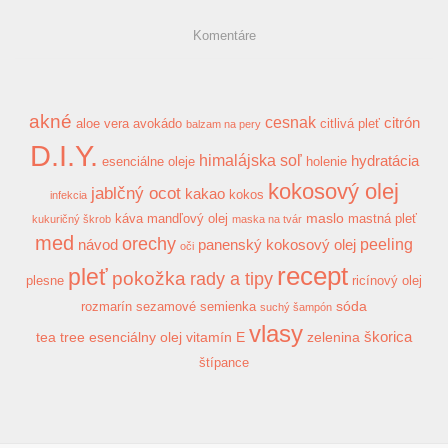
Komentáre
akné
cesnak
citrón
aloe vera
avokádo
citlivá pleť
balzam na pery
D.I.Y.
himalájska soľ
hydratácia
esenciálne oleje
holenie
kokosový olej
jablčný ocot
kakao
kokos
infekcia
maslo
káva
mandľový olej
mastná pleť
kukuričný škrob
maska na tvár
med
orechy
peeling
návod
panenský kokosový olej
oči
recept
pleť
pokožka
rady a tipy
plesne
ricínový olej
sóda
rozmarín
sezamové semienka
suchý šampón
vlasy
škorica
tea tree esenciálny olej
vitamín E
zelenina
štípance