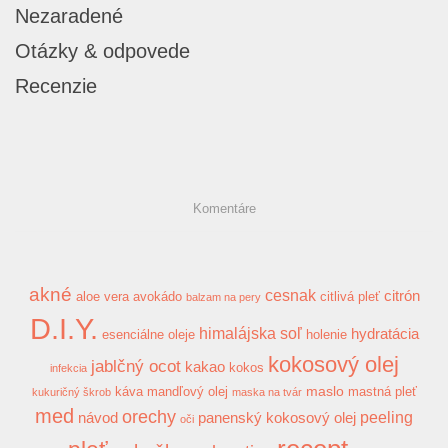
Nezaradené
Otázky & odpovede
Recenzie
Komentáre
akné
cesnak
citrón
aloe vera
avokádo
citlivá pleť
balzam na pery
D.I.Y.
himalájska soľ
hydratácia
esenciálne oleje
holenie
kokosový olej
jablčný ocot
kakao
kokos
infekcia
maslo
káva
mandľový olej
mastná pleť
kukuričný škrob
maska na tvár
med
orechy
peeling
návod
panenský kokosový olej
oči