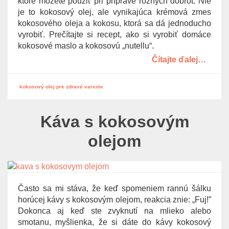
ktoré môžete použiť pri príprave rôznych dobrôt. Nie
je to kokosový olej, ale vynikajúca krémová zmes
kokosového oleja a kokosu, ktorá sa dá jednoducho
vyrobiť. Prečítajte si recept, ako si vyrobiť domáce
kokosové maslo a kokosovú „nutellu“.
Čítajte ďalej…
kokosový olej pre zdravé varenie
Káva s kokosovým
olejom
Často sa mi stáva, že keď spomeniem rannú šálku
horúcej kávy s kokosovým olejom, reakcia znie: „Fuj!”
Dokonca aj keď ste zvyknutí na mlieko alebo
smotanu, myšlienka, že si dáte do kávy kokosový