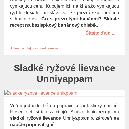
g
vynikajúcu cenu. Kupujem ich na kilá ako vynikajúcu
a
rýchlu desiatu, no stáva sa, že prezrú skôr, než ich
t
stihnem zjesť.
Čo s prezretými banánmi? Skúste
i
recept na bezlepkový banánový chlebík.
o
Čítajte ďalej…
n
kokosový olej pre zdravé varenie
Sladké ryžové lievance
Unniyappam
Veľmi jednoduché na prípravu a fantasticky chutné.
Nielen deti si ich zamilujú. Skúste tento recept na
sladké ryžové lievance
Unniyappam a zároveň
sa
naučte pripraviť ghí
.