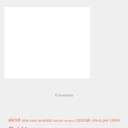
Komentáre
akné
cesnak
citrón
aloe vera
avokádo
citlivá pleť
balzam na pery