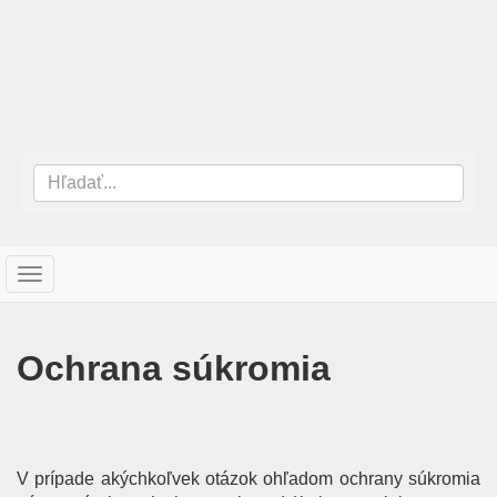
T
o
g
g
Ochrana súkromia
l
e
n
a
v
V prípade akýchkoľvek otázok ohľadom ochrany súkromia
i