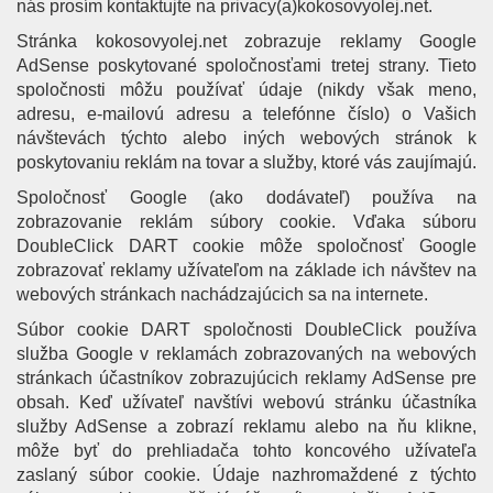
nás prosím kontaktujte na privacy(a)kokosovyolej.net.
g
Stránka kokosovyolej.net zobrazuje reklamy Google
a
AdSense poskytované spoločnosťami tretej strany. Tieto
t
spoločnosti môžu používať údaje (nikdy však meno,
i
adresu, e-mailovú adresu a telefónne číslo) o Vašich
o
návštevách týchto alebo iných webových stránok k
n
poskytovaniu reklám na tovar a služby, ktoré vás zaujímajú.
Spoločnosť Google (ako dodávateľ) používa na
zobrazovanie reklám súbory cookie. Vďaka súboru
DoubleClick DART cookie môže spoločnosť Google
zobrazovať reklamy užívateľom na základe ich návštev na
webových stránkach nachádzajúcich sa na internete.
Súbor cookie DART spoločnosti DoubleClick používa
služba Google v reklamách zobrazovaných na webových
stránkach účastníkov zobrazujúcich reklamy AdSense pre
obsah. Keď užívateľ navštívi webovú stránku účastníka
služby AdSense a zobrazí reklamu alebo na ňu klikne,
môže byť do prehliadača tohto koncového užívateľa
zaslaný súbor cookie. Údaje nazhromaždené z týchto