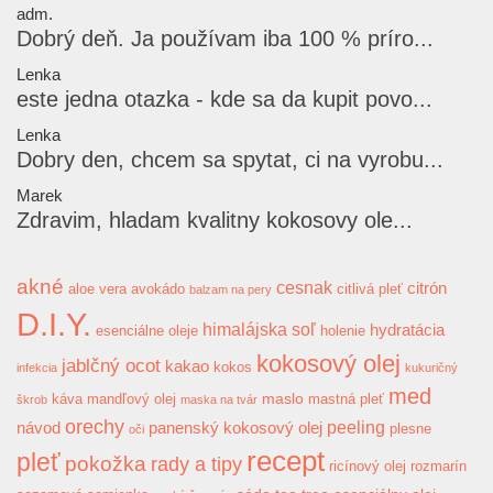
adm.
Dobrý deň. Ja používam iba 100 % príro...
Lenka
este jedna otazka - kde sa da kupit povo...
Lenka
Dobry den, chcem sa spytat, ci na vyrobu...
Marek
Zdravim, hladam kvalitny kokosovy ole...
akné
cesnak
citrón
aloe vera
avokádo
citlivá pleť
balzam na pery
D.I.Y.
himalájska soľ
hydratácia
esenciálne oleje
holenie
kokosový olej
jablčný ocot
kakao
kokos
infekcia
kukuričný
med
maslo
káva
mandľový olej
mastná pleť
škrob
maska na tvár
orechy
peeling
návod
panenský kokosový olej
plesne
oči
recept
pleť
pokožka
rady a tipy
ricínový olej
rozmarín