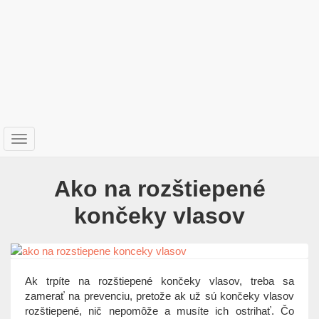
T
o
g
Ako na rozštiepené
g
l
končeky vlasov
e
n
a
v
i
Ak trpíte na rozštiepené končeky vlasov, treba sa
g
zamerať na prevenciu, pretože ak už sú končeky vlasov
a
rozštiepené, nič nepomôže a musíte ich ostrihať. Čo