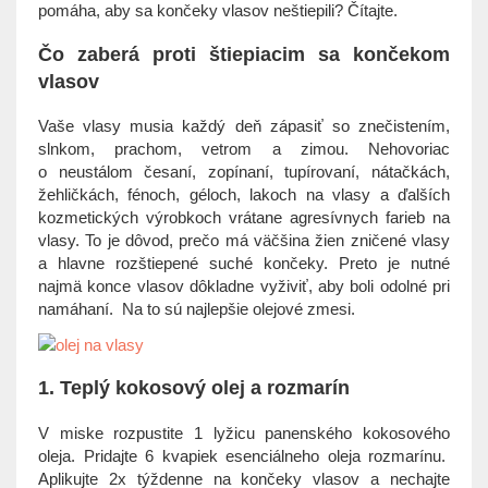
t
pomáha, aby sa končeky vlasov neštiepili? Čítajte.
i
o
Čo zaberá proti štiepiacim sa končekom
n
vlasov
Vaše vlasy musia každý deň zápasiť so znečistením,
slnkom, prachom, vetrom a zimou. Nehovoriac
o neustálom česaní, zopínaní, tupírovaní, nátačkách,
žehličkách, fénoch, géloch, lakoch na vlasy a ďalších
kozmetických výrobkoch vrátane agresívnych farieb na
vlasy. To je dôvod, prečo má väčšina žien zničené vlasy
a hlavne rozštiepené suché končeky. Preto je nutné
najmä konce vlasov dôkladne vyživiť, aby boli odolné pri
namáhaní. Na to sú najlepšie olejové zmesi.
1. Teplý kokosový olej a rozmarín
V miske rozpustite 1 lyžicu panenského kokosového
oleja. Pridajte 6 kvapiek esenciálneho oleja rozmarínu.
Aplikujte 2x týždenne na končeky vlasov a nechajte