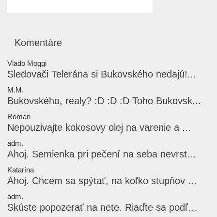
Komentáre
Vlado Moggi
Sledovači Telerána si Bukovského nedajú!...
M.M.
Bukovského, realy? :D :D :D Toho Bukovsk...
Roman
Nepouzivajte kokosovy olej na varenie a ...
adm.
Ahoj. Semienka pri pečení na seba nevrst...
Katarína
Ahoj. Chcem sa spýtať, na koľko stupňov ...
adm.
Skúste popozerať na nete. Riaďte sa podľ...