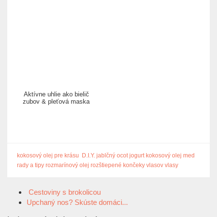
Aktívne uhlie ako bielič
zubov & pleťová maska
kokosový olej pre krásu
D.I.Y.
jablčný ocot
jogurt
kokosový olej
med
rady a tipy
rozmarínový olej
rozštiepené končeky vlasov
vlasy
Cestoviny s brokolicou
Upchaný nos? Skúste domáci...