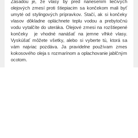
Zásadou je, že vlasy by pred nanesením liečivých
olejových zmesí proti štiepiacim sa končekom mali byť
umyté od stylingových prípravkov. Stačí, ak si končeky
vlasov dôkladne opláchnete teplu vodou a prebytočnú
vodu vytalčíte do uteráka. Olejové zmesi na rozštiepené
končeky je vhodné nanášať na jemne vlhké vlasy.
Vyskúšať môžete všetky, alebo si vyberte tú, ktorá sa
vám najviac pozdáva. Ja pravidelne používam zmes
kokosového oleja s rozmarínom a oplachovanie jablčným
ocotom.