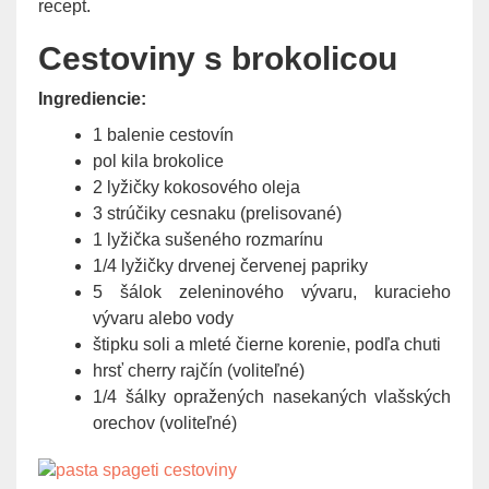
recept.
g
a
Cestoviny s brokolicou
t
i
Ingrediencie:
o
1 balenie cestovín
n
pol kila brokolice
2 lyžičky kokosového oleja
3 strúčiky cesnaku (prelisované)
1 lyžička sušeného rozmarínu
1/4 lyžičky drvenej červenej papriky
5 šálok zeleninového vývaru, kuracieho
vývaru alebo vody
štipku soli a mleté čierne korenie, podľa chuti
hrsť cherry rajčín (voliteľné)
1/4 šálky opražených nasekaných vlašských
orechov (voliteľné)