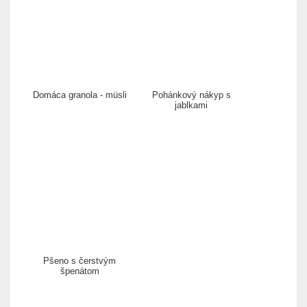
Domáca granola - müsli
Pohánkový nákyp s
jablkami
Pšeno s čerstvým
špenátom