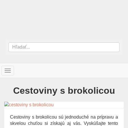
T
o
g
Cestoviny s brokolicou
g
l
e
n
a
Cestoviny s brokolicou sú jednoduché na prípravu a
v
skvelou chuťou si získajú aj vás. Vyskúšajte tento
i