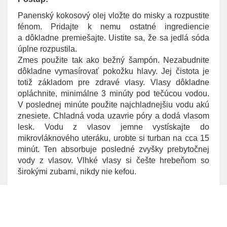
Panenský kokosový olej vložte do misky a rozpustite
fénom. Pridajte k nemu ostatné ingrediencie
a dôkladne premiešajte. Uistite sa, že sa jedlá sóda
úplne rozpustila.
Zmes použite tak ako bežný šampón. Nezabudnite
dôkladne vymasírovať pokožku hlavy. Jej čistota je
totiž základom pre zdravé vlasy. Vlasy dôkladne
opláchnite, minimálne 3 minúty pod tečúcou vodou.
V poslednej minúte použite najchladnejšiu vodu akú
znesiete. Chladná voda uzavrie póry a dodá vlasom
lesk. Vodu z vlasov jemne vystískajte do
mikrovláknového uteráku, urobte si turban na cca 15
minút. Ten absorbuje posledné zvyšky prebytočnej
vody z vlasov. Vlhké vlasy si češte hrebeňom so
širokými zubami, nikdy nie kefou.