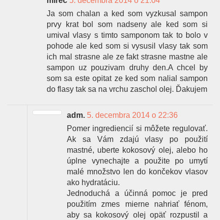
mirec
5. decembra 2014 o 21:04
Ja som chalan a ked som vyzkusal sampon
prvy krat bol som nadseny ale ked som si
umival vlasy s timto samponom tak to bolo v
pohode ale ked som si vysusil vlasy tak som
ich mal strasne ale ze fakt strasne mastne ale
sampon uz pouzivam druhy den.A chcel by
som sa este opitat ze ked som nalial sampon
do flasy tak sa na vrchu zaschol olej. Ďakujem
adm.
5. decembra 2014 o 22:36
Pomer ingrediencií si môžete regulovať.
Ak sa Vám zdajú vlasy po použití
mastné, uberte kokosový olej, alebo ho
úplne vynechajte a použite po umytí
malé množstvo len do končekov vlasov
ako hydratáciu.
Jednoduchá a účinná pomoc je pred
použitím zmes mierne nahriať fénom,
aby sa kokosový olej opäť rozpustil a