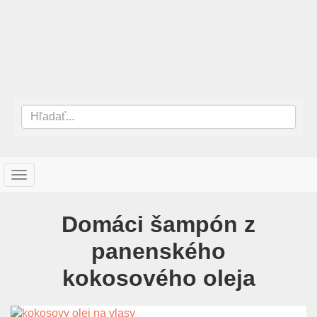
T
o
g
Domáci šampón z
g
l
panenského
e
n
kokosového oleja
a
v
i