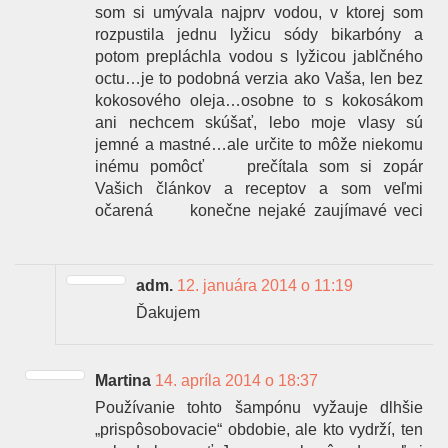
som si umývala najprv vodou, v ktorej som
rozpustila jednu lyžicu sódy bikarbóny a
potom prepláchla vodou s lyžicou jablčného
octu…je to podobná verzia ako Vaša, len bez
kokosového oleja…osobne to s kokosákom
ani nechcem skúšať, lebo moje vlasy sú
jemné a mastné…ale určite to môže niekomu
inému pomôcť
prečítala som si zopár
Vašich článkov a receptov a som veľmi
očarená
konečne nejaké zaujímavé veci
adm.
12. januára 2014 o 11:19
Ďakujem
Martina
14. apríla 2014 o 18:37
Používanie tohto šampónu vyžauje dlhšie
„prispôsobovacie“ obdobie, ale kto vydrží, ten