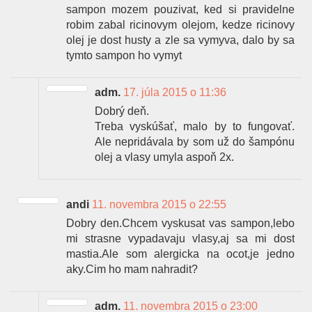
sampon mozem pouzivat, ked si pravidelne
robim zabal ricinovym olejom, kedze ricinovy
olej je dost husty a zle sa vymyva, dalo by sa
tymto sampon ho vymyt
adm.
17. júla 2015 o 11:36
Dobrý deň.
Treba vyskúšať, malo by to fungovať.
Ale nepridávala by som už do šampónu
olej a vlasy umyla aspoň 2x.
andi
11. novembra 2015 o 22:55
Dobry den.Chcem vyskusat vas sampon,lebo
mi strasne vypadavaju vlasy,aj sa mi dost
mastia.Ale som alergicka na ocot,je jedno
aky.Cim ho mam nahradit?
adm.
11. novembra 2015 o 23:00