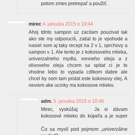
potom zmes pretrepať a použiť.
mirec
4. januára 2015 o 19:44
Ahoj tdnto sampon uz zacitam pouzivat tak
ako ste my odporucili, zatial to je vpohode a
nasiel som aj taky recept na 2 v 1, sprchovy a
sampon v 1. Ale tento je z kokosoveho mlieka,
univerzalneho mydla, vonneho oleja a z
olivoveho oleja chcem sa spitat ci je to
vhodne lebo to vypada cdlkom dabre ale
chcel by som tam pridat este kokosovy olej. A
neviem ake ucinky ma kokosove mlieko.
adm.
5. januára 2015 o 10:46
Mirec, vyskúšaj
Ja si dávam
kokosové mlieko do kúpeľa a je super
Čo sa myslí pod pojmom „univerzálne