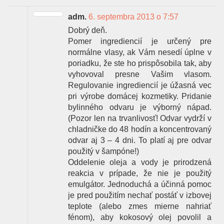
adm.
6. septembra 2013 o 7:57
Dobrý deň.
Pomer ingrediencií je určený pre
normálne vlasy, ak Vám nesedí úplne v
poriadku, že ste ho prispôsobila tak, aby
vyhovoval presne Vašim vlasom.
Regulovanie ingrediencií je úžasná vec
pri výrobe domácej kozmetiky. Pridanie
bylinného odvaru je výborný nápad.
(Pozor len na trvanlivosť! Odvar vydrží v
chladničke do 48 hodín a koncentrovaný
odvar aj 3 – 4 dni. To platí aj pre odvar
použitý v šampóne!)
Oddelenie oleja a vody je prirodzená
reakcia v prípade, že nie je použitý
emulgátor. Jednoduchá a účinná pomoc
je pred použitím nechať postáť v izbovej
teplote (alebo zmes mierne nahriať
fénom), aby kokosový olej povolil a