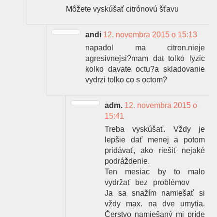
Môžete vyskúšať citrónovú šťavu
andi
12. novembra 2015 o 15:13
napadol ma citron.nieje
agresivnejsi?mam dat tolko lyzic
kolko davate octu?a skladovanie
vydrzi tolko co s octom?
adm.
12. novembra 2015 o
15:41
Treba vyskúšať. Vždy je
lepšie dať menej a potom
pridávať, ako riešiť nejaké
podráždenie.
Ten mesiac by to malo
vydržať bez problémov
Ja sa snažím namiešať si
vždy max. na dve umytia.
Čerstvo namiešaný mi príde