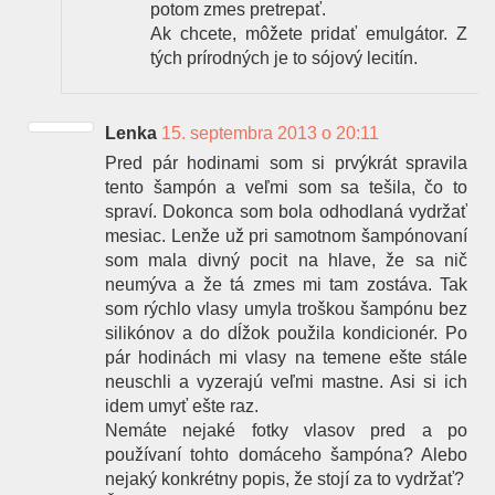
potom zmes pretrepať.
Ak chcete, môžete pridať emulgátor. Z
tých prírodných je to sójový lecitín.
Lenka
15. septembra 2013 o 20:11
Pred pár hodinami som si prvýkrát spravila
tento šampón a veľmi som sa tešila, čo to
spraví. Dokonca som bola odhodlaná vydržať
mesiac. Lenže už pri samotnom šampónovaní
som mala divný pocit na hlave, že sa nič
neumýva a že tá zmes mi tam zostáva. Tak
som rýchlo vlasy umyla troškou šampónu bez
silikónov a do dĺžok použila kondicionér. Po
pár hodinách mi vlasy na temene ešte stále
neuschli a vyzerajú veľmi mastne. Asi si ich
idem umyť ešte raz.
Nemáte nejaké fotky vlasov pred a po
používaní tohto domáceho šampóna? Alebo
nejaký konkrétny popis, že stojí za to vydržať?