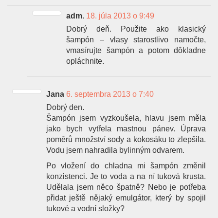
adm.
18. júla 2013 o 9:49
Dobrý deň. Použite ako klasický
šampón – vlasy starostlivo namočte,
vmasírujte šampón a potom dôkladne
opláchnite.
Jana
6. septembra 2013 o 7:40
Dobrý den.
Šampón jsem vyzkoušela, hlavu jsem měla
jako bych vytřela mastnou pánev. Úprava
poměrů množství sody a kokosáku to zlepšila.
Vodu jsem nahradila bylinným odvarem.
Po vložení do chladna mi šampón změnil
konzistenci. Je to voda a na ní tuková krusta.
Udělala jsem něco špatně? Nebo je potřeba
přidat ještě nějaký emulgátor, který by spojil
tukové a vodní složky?