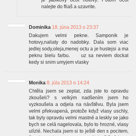
nalejte do fliaš a uzavrite.
Dominika
18. júna 2013 o 23:37
Dakujem velmi pekne. Samponik je
hotovy,naliaty do nadobky. Dala som viac
jedlej sody,oleja,menej octu a je hustejsi a ma
peknu bielu farbu.
uz sa neviem dockat
kedy si snim umyjem vlasky
Monika
8. júla 2013 o 14:24
Chtěla jsem se zeptat, zda jste to opravdu
zkoušeli? s velkým nadšením jsem ho
vyzkoušela a odjela na návštěvu. Byla jsem
velmi překvapená, protože když vlasy uschly,
tak byly opravdu velmi mastné a leskly se jako
bych se celá nagelovala, bylo to hrozné, vlasy
ulízlé. Nechala jsem si to ještě den s pocitem,