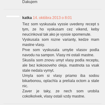
Ďakujem
katka
14. októbra 2013 o 8:01
Tiez som vyskusala vyssie uvedeny recept s
tym, ze ho vyskusam cez vikend, keby
neucinkoval tak ako je vyssie spomenute.
Vyskusala som rozne varianty, kedze mam
mastne vlasy.
Prve som vyskusala umytie vlasov podla
navodu na sampon. Vlasy mi ostali mastne.
Skusila som znovu umyt vlasy podla receptu,
ale bez kokosoveho oleja. mastnota sa vsak
stale nedala vymyt.
Umyla som si vlasy priamo iba sodou
bikarbonou, oplachla a preliala octom a stale
nic.
Zaver je taky, ze nech som urobila
cokolkolvek, vlasy ostali vzdy mastne.