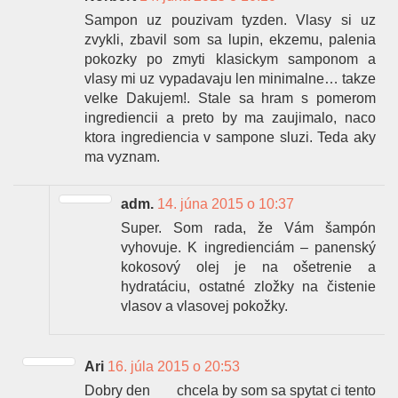
Sampon uz pouzivam tyzden. Vlasy si uz
zvykli, zbavil som sa lupin, ekzemu, palenia
pokozky po zmyti klasickym samponom a
vlasy mi uz vypadavaju len minimalne… takze
velke Dakujem!. Stale sa hram s pomerom
ingrediencii a preto by ma zaujimalo, naco
ktora ingrediencia v sampone sluzi. Teda aky
ma vyznam.
adm.
14. júna 2015 o 10:37
Super. Som rada, že Vám šampón
vyhovuje. K ingredienciám – panenský
kokosový olej je na ošetrenie a
hydratáciu, ostatné zložky na čistenie
vlasov a vlasovej pokožky.
Ari
16. júla 2015 o 20:53
Dobry den
chcela by som sa spytat ci tento