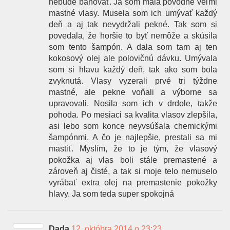
nebude banovať. Ja som mala pôvodne veľmi
mastné vlasy. Musela som ich umývať každý
deň a aj tak nevydržali pekné. Tak som si
povedala, že horšie to byť nemôže a skúsila
som tento šampón. A dala som tam aj ten
kokosový olej ale polovičnú dávku. Umývala
som si hlavu každý deň, tak ako som bola
zvyknutá. Vlasy vyzerali prvé tri týždne
mastné, ale pekne voňali a výborne sa
upravovali. Nosila som ich v drdole, takže
pohoda. Po mesiaci sa kvalita vlasov zlepšila,
asi lebo som konce neyvsúšala chemickými
šampónmi. A čo je najlepšie, prestali sa mi
mastiť. Myslím, že to je tým, že vlasový
pokožka aj vlas boli stále premastené a
zároveň aj čisté, a tak si moje telo nemuselo
vyrábať extra olej na premastenie pokožky
hlavy. Ja som teda super spokojná
Dada
12. októbra 2014 o 23:23