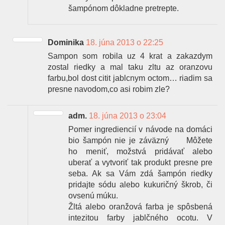
šampónom dôkladne pretrepte.
Dominika
18. júna 2013 o 22:25
Sampon som robila uz 4 krat a zakazdym
zostal riedky a mal taku zltu az oranzovu
farbu,bol dost citit jablcnym octom… riadim sa
presne navodom,co asi robim zle?
adm.
18. júna 2013 o 23:04
Pomer ingrediencií v návode na domáci
bio šampón nie je záväzný
Môžete
ho meniť, možstvá pridávať alebo
uberať a vytvoriť tak produkt presne pre
seba. Ak sa Vám zdá šampón riedky
pridajte sódu alebo kukuričný škrob, či
ovsenú múku.
Žltá alebo oranžová farba je spôsbená
intezitou farby jablčného ocotu. V