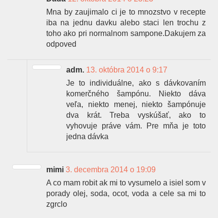
Mna by zaujimalo ci je to mnozstvo v recepte
iba na jednu davku alebo staci len trochu z
toho ako pri normalnom sampone.Dakujem za
odpoved
adm.
13. októbra 2014 o 9:17
Je to individuálne, ako s dávkovaním
komerčného šampónu. Niekto dáva
veľa, niekto menej, niekto šampónuje
dva krát. Treba vyskúšať, ako to
vyhovuje práve vám. Pre mňa je toto
jedna dávka
mimi
3. decembra 2014 o 19:09
A co mam robit ak mi to vysumelo a isiel som v
porady olej, soda, ocot, voda a cele sa mi to
zgrclo