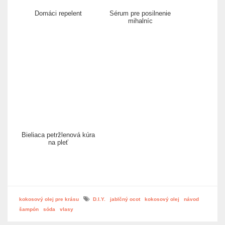
Domáci repelent
Sérum pre posilnenie
mihalníc
Bieliaca petržlenová kúra
na pleť
kokosový olej pre krásu
D.I.Y.
jablčný ocot
kokosový olej
návod
šampón
sóda
vlasy