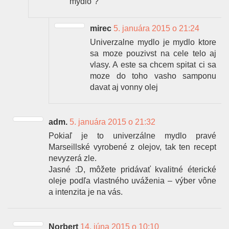
mydlo“?
mirec
5. januára 2015 o 21:24
Univerzalne mydlo je mydlo ktore
sa moze pouzivst na cele telo aj
vlasy. A este sa chcem spitat ci sa
moze do toho vasho samponu
davat aj vonny olej
adm.
5. januára 2015 o 21:32
Pokiaľ je to univerzálne mydlo pravé
Marseillské vyrobené z olejov, tak ten recept
nevyzerá zle.
Jasné :D, môžete pridávať kvalitné éterické
oleje podľa vlastného uváženia – výber vône
a intenzita je na vás.
Norbert
14. júna 2015 o 10:10