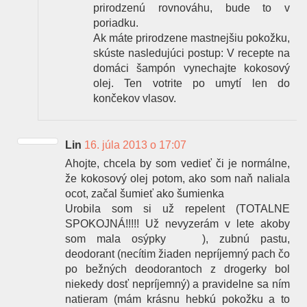
prirodzenú rovnováhu, bude to v
poriadku.
Ak máte prirodzene mastnejšiu pokožku,
skúste nasledujúci postup: V recepte na
domáci šampón vynechajte kokosový
olej. Ten votrite po umytí len do
končekov vlasov.
Lin
16. júla 2013 o 17:07
Ahojte, chcela by som vedieť či je normálne,
že kokosový olej potom, ako som naň naliala
ocot, začal šumieť ako šumienka
Urobila som si už repelent (TOTALNE
SPOKOJNÁ!!!!! Už nevyzerám v lete akoby
som mala osýpky
), zubnú pastu,
deodorant (necítim žiaden nepríjemný pach čo
po bežných deodorantoch z drogerky bol
niekedy dosť nepríjemný) a pravidelne sa ním
natieram (mám krásnu hebkú pokožku a to