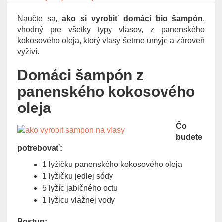
g
Naučte sa,
ako si vyrobiť domáci bio šampón
,
a
vhodný pre všetky typy vlasov, z panenského
t
kokosového oleja, ktorý vlasy šetrne umyje a zároveň
i
vyživí.
o
n
Domáci šampón z
panenského kokosového
oleja
Čo
budete
potrebovať:
1 lyžičku panenského kokosového oleja
1 lyžičku jedlej sódy
5 lyžíc jablčného octu
1 lyžicu vlažnej vody
Postup: