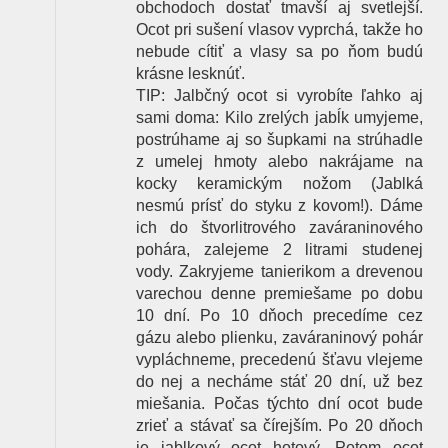
obchodoch dostať tmavší aj svetlejší.
Ocot pri sušení vlasov vyprchá, takže ho
nebude cítiť a vlasy sa po ňom budú
krásne lesknúť.
TIP: Jalbčný ocot si vyrobíte ľahko aj
sami doma: Kilo zrelých jabĺk umyjeme,
postrúhame aj so šupkami na strúhadle
z umelej hmoty alebo nakrájame na
kocky keramickým nožom (Jablká
nesmú prísť do styku z kovom!). Dáme
ich do štvorlitrového zaváraninového
pohára, zalejeme 2 litrami studenej
vody. Zakryjeme tanierikom a drevenou
varechou denne premiešame po dobu
10 dní. Po 10 dňoch precedíme cez
gázu alebo plienku, zaváraninový pohár
vypláchneme, precedenú šťavu vlejeme
do nej a necháme stáť 20 dní, už bez
miešania. Počas týchto dní ocot bude
zrieť a stávať sa čírejším. Po 20 dňoch
je jablkový ocot hotový. Potom ocot