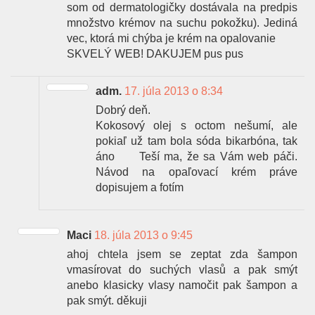
som od dermatologičky dostávala na predpis
množstvo krémov na suchu pokožku). Jediná
vec, ktorá mi chýba je krém na opalovanie
SKVELÝ WEB! DAKUJEM pus pus
adm.
17. júla 2013 o 8:34
Dobrý deň.
Kokosový olej s octom nešumí, ale
pokiaľ už tam bola sóda bikarbóna, tak
áno
Teší ma, že sa Vám web páči.
Návod na opaľovací krém práve
dopisujem a fotím
Maci
18. júla 2013 o 9:45
ahoj chtela jsem se zeptat zda šampon
vmasírovat do suchých vlasů a pak smýt
anebo klasicky vlasy namočit pak šampon a
pak smýt. děkuji