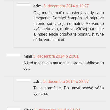
adm.
3. decembra 2014 o 19:27
Olej musíte mať rozpustený, vtedy sa to
nezgrcne. Domáci šampón pri príprave
mierne šumí, to je normálne. Ak vám to
vyšumelo von, robte vo väčšej nádobke
a ingrediencie pridávajte pomaly, hlavne
sódu, vodu a ocot.
mimi
3. decembra 2014 o 20:01
A ked tozozltlo a ma to silnu aromu jablkoveho
octu
adm.
5. decembra 2014 o 22:37
To je normálne. Po umytí octová vôňa
vyprchá.