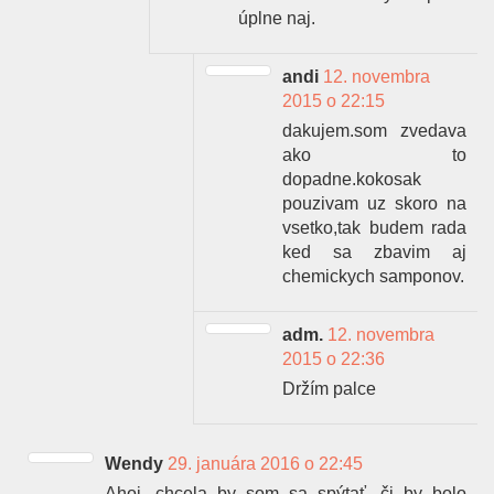
úplne naj.
andi
12. novembra
2015 o 22:15
dakujem.som zvedava
ako to
dopadne.kokosak
pouzivam uz skoro na
vsetko,tak budem rada
ked sa zbavim aj
chemickych samponov.
adm.
12. novembra
2015 o 22:36
Držím palce
Wendy
29. januára 2016 o 22:45
Ahoj, chcela by som sa spýtať, či by bolo