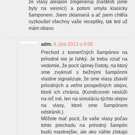
že vlasy alespon zregeneruji (naštěstí jsme
byly na vesnici) a potom umyla klasicky
šamponem. Jsem zklamaná a ač jsem chtěla
vyzkoušet všechny vaše receptíky, tak ted už
mám obavu
adm.
9. júla 2013 o 9:56
Prechod z komerčných šampónov na
prírodné nie je ľahký. Je treba vziať na
vedomie, že pocit úplnej čistoty, na ktorý
sme zvyknutí s bežnými šampónmi
vlastne signalizuje, že sme vlasy zbavili
prírodných a veľmi prospešných olejov,
ktoré ich chránia. (Kondicionér neslúži
na nič iné, len na simuláciu týchto olejov
na vlasy, ktoré sme šampónom
odstránili.)
Môžete mať pocit, že vaše vlasy počas
tohto prechodu na prírodný šampón
budú mastnejšie, ale ako náhle získajú