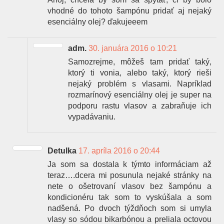
vhodné do tohoto šampónu pridať aj nejaký
esenciálny olej? ďakujeeem
adm.
30. januára 2016 o 10:21
Samozrejme, môžeš tam pridať taký,
ktorý ti vonia, alebo taký, ktorý rieši
nejaký problém s vlasami. Napríklad
rozmarínový esenciálny olej je super na
podporu rastu vlasov a zabraňuje ich
vypadávaniu.
Detulka
17. apríla 2016 o 20:44
Ja som sa dostala k týmto informáciam až
teraz….dcera mi posunula nejaké stránky na
nete o ošetrovaní vlasov bez šampónu a
kondicionéru tak som to vyskúšala a som
nadšená. Po dvoch týždňoch som si umyla
vlasy so sódou bikarbónou a preliala octovou