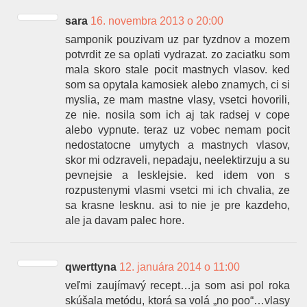
sara
16. novembra 2013 o 20:00
samponik pouzivam uz par tyzdnov a mozem
potvrdit ze sa oplati vydrazat. zo zaciatku som
mala skoro stale pocit mastnych vlasov. ked
som sa opytala kamosiek alebo znamych, ci si
myslia, ze mam mastne vlasy, vsetci hovorili,
ze nie. nosila som ich aj tak radsej v cope
alebo vypnute. teraz uz vobec nemam pocit
nedostatocne umytych a mastnych vlasov,
skor mi odzraveli, nepadaju, neelektirzuju a su
pevnejsie a lesklejsie. ked idem von s
rozpustenymi vlasmi vsetci mi ich chvalia, ze
sa krasne lesknu. asi to nie je pre kazdeho,
ale ja davam palec hore.
qwerttyna
12. januára 2014 o 11:00
veľmi zaujímavý recept…ja som asi pol roka
skúšala metódu, ktorá sa volá „no poo“…vlasy