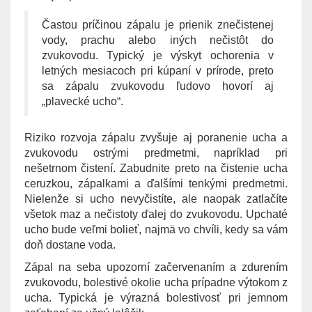
Častou príčinou zápalu je prienik znečistenej
vody, prachu alebo iných nečistôt do
zvukovodu. Typický je výskyt ochorenia v
letných mesiacoch pri kúpaní v prírode, preto
sa zápalu zvukovodu ľudovo hovorí aj
„plavecké ucho“.
Riziko rozvoja zápalu zvyšuje aj poranenie ucha a
zvukovodu ostrými predmetmi, napríklad pri
nešetrnom čistení. Zabudnite preto na čistenie ucha
ceruzkou, zápalkami a ďalšími tenkými predmetmi.
Nielenže si ucho nevyčistíte, ale naopak zatlačíte
všetok maz a nečistoty ďalej do zvukovodu. Upchaté
ucho bude veľmi bolieť, najmä vo chvíli, kedy sa vám
doň dostane voda.
Zápal na seba upozorní začervenaním a zdurením
zvukovodu, bolestivé okolie ucha prípadne výtokom z
ucha. Typická je výrazná bolestivosť pri jemnom