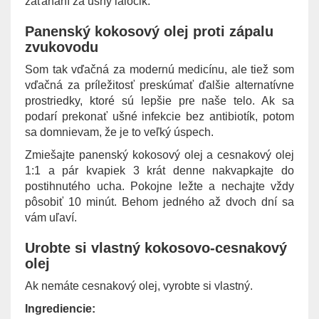
zaťahaní za ušný lalôčik.
Panenský kokosový olej proti zápalu
zvukovodu
Som tak vďačná za modernú medicínu, ale tiež som
vďačná za príležitosť preskúmať ďalšie alternatívne
prostriedky, ktoré sú lepšie pre naše telo. Ak sa
podarí prekonať ušné infekcie bez antibiotík, potom
sa domnievam, že je to veľký úspech.
Zmiešajte panenský kokosový olej a cesnakový olej
1:1 a pár kvapiek 3 krát denne nakvapkajte do
postihnutého ucha. Pokojne ležte a nechajte vždy
pôsobiť 10 minút. Behom jedného až dvoch dní sa
vám uľaví.
Urobte si vlastný kokosovo-cesnakový
olej
Ak nemáte cesnakový olej, vyrobte si vlastný.
Ingrediencie: