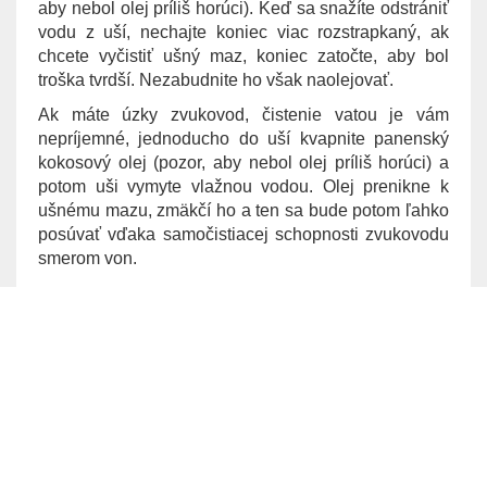
aby nebol olej príliš horúci). Keď sa snažíte odstrániť
vodu z uší, nechajte koniec viac rozstrapkaný, ak
chcete vyčistiť ušný maz, koniec zatočte, aby bol
troška tvrdší. Nezabudnite ho však naolejovať.
Ak máte úzky zvukovod, čistenie vatou je vám
nepríjemné, jednoducho do uší kvapnite panenský
kokosový olej (pozor, aby nebol olej príliš horúci) a
potom uši vymyte vlažnou vodou. Olej prenikne k
ušnému mazu, zmäkčí ho a ten sa bude potom ľahko
posúvať vďaka samočistiacej schopnosti zvukovodu
smerom von.