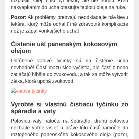
rozpustil. Olej musí byť tekutý ale nie horúci. Pred
nakvapkaním do ucha otestujte teplotu oleja na ruke.
Pozor:
Ak problémy pretrvajú neodkladajte návštevu
lekára, ktorý môže odhaliť iné zdravotné komplikácie
než je zápal vonkajšieho ucha!
Čistenie uší panenským kokosovým
olejom
Obľúbené vatové tyčinky sú na čistenie ucha
nevhodné! Časť mazu síce vyčistia, ale časť z neho
zatláčajú hlbšie do zvukovodu, a tak sa môže vytvoriť
zátka, ktorá upchá zvukovod.
Vyrobte si vlastnú čistiacu tyčinku zo
špáradla a vaty
Polovicu vaty natočte na špáradlo, druhú polovicu
nechajte voľne visieť a práve túto časť namočte do
roztopeného panenského kokosového oleja (pozor,