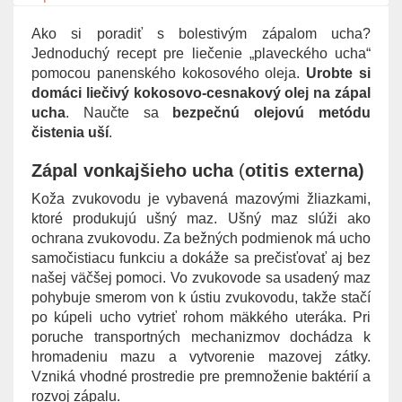
g
Ako si poradiť s bolestivým zápalom ucha?
a
Jednoduchý recept pre liečenie „plaveckého ucha“
t
pomocou panenského kokosového oleja.
Urobte si
i
domáci liečivý kokosovo-cesnakový olej na zápal
o
ucha
. Naučte sa
bezpečnú olejovú metódu
n
čistenia uší
.
Zápal vonkajšieho ucha
(
otitis externa)
Koža zvukovodu je vybavená mazovými žliazkami,
ktoré produkujú ušný maz. Ušný maz slúži ako
ochrana zvukovodu. Za bežných podmienok má ucho
samočistiacu funkciu a dokáže sa prečisťovať aj bez
našej väčšej pomoci. Vo zvukovode sa usadený maz
pohybuje smerom von k ústiu zvukovodu, takže stačí
po kúpeli ucho vytrieť rohom mäkkého uteráka. Pri
poruche transportných mechanizmov dochádza k
hromadeniu mazu a vytvorenie mazovej zátky.
Vzniká vhodné prostredie pre premnoženie baktérií a
rozvoj zápalu.