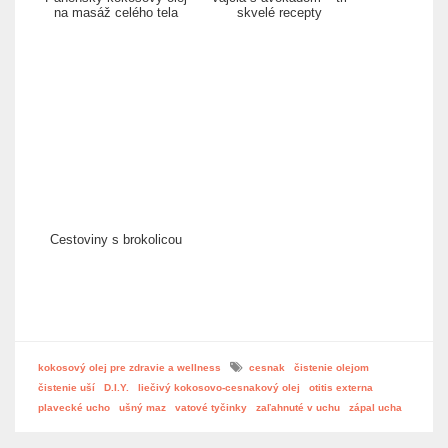
na masáž celého tela
skvelé recepty
Cestoviny s brokolicou
kokosový olej pre zdravie a wellness
cesnak
čistenie olejom
čistenie uší
D.I.Y.
liečivý kokosovo-cesnakový olej
otitis externa
plavecké ucho
ušný maz
vatové tyčinky
zaľahnuté v uchu
zápal ucha