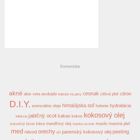
Komentáre
akné
cesnak
citrón
aloe vera
avokádo
citlivá pleť
balzam na pery
D.I.Y.
himalájska soľ
hydratácia
esenciálne oleje
holenie
kokosový olej
jablčný ocot
kakao
kokos
infekcia
maslo
káva
mandľový olej
mastná pleť
kukuričný škrob
maska na tvár
med
orechy
peeling
návod
panenský kokosový olej
oči