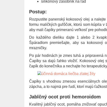
silikónový zásobník na ľad
Postup:
Rozpustite panenský kokosový olej a nalejte
formu maličkých guľôčok, ktorú som kúpila v L
aby mali čapíky primeranú veľkosť pre pohodl
Do každého dieliku dajte 1 alebo 2 kvapk
Špáradlom premiešajte, aby sa kokosový ol
mrazničky.
Po pár hodinách je zmes tuhá a pripravená na
Čapíky sa dajú ľahko vložiť. Kokosový olej s
čapík do konečníka a nechajte ho terapeuticky
Čapíky s vhodnou zmesou esenciálnych olej
zápcha, a to najmä pre ľudí, ktorí majú ťažkos
Jablčný ocot proti hemoroidom
Kvalitný jablčný ocot, pomáha znižovať opuc