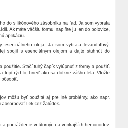
 ho do silikónového zásobníku na ľad. Ja som vybrala
idli. Ak máte väčšiu formu, naplňte ju len do polovice,
nú aplikáciu.
y esenciálneho oleja. Ja som vybrala levanduľový.
ej spojil s esenciálnym olejom a dajte stuhnúť do
 použitie. Stačí tuhý čapík vylúpnuť z formy a použiť.
a topí rýchlo, hneď ako sa dotkne vášho tela. Vložte
 pôsobiť.
ov môžu byť použité aj pre iné problémy, ako napr.
ti absorbovať liek cez žalúdok.
h a podráždenie vnútorných a vonkajších hemoroidov.