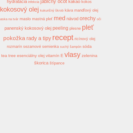
jablčný ocot
hydratácia
kakao
kokos
infekcia
kokosový olej
káva
mandľový olej
kukuričný škrob
med
orechy
návod
maslo
mastná pleť
aska na tvár
oči
pleť
peeling
panenský kokosový olej
plesne
recept
pokožka
rady a tipy
ricínový olej
sóda
rozmarín
sezamové semienka
suchý šampón
vlasy
tea tree esenciálny olej
vitamín E
zelenina
škorica
štípance