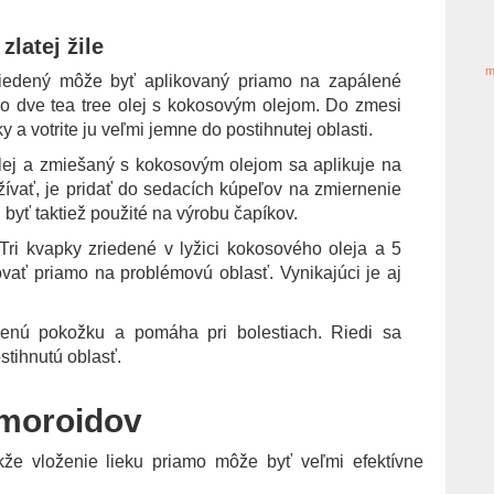
zlatej žile
m
zriedený môže byť aplikovaný priamo na zapálené
o dve tea tree olej s kokosovým olejom. Do zmesi
a votrite ju veľmi jemne do postihnutej oblasti.
lej a zmiešaný s kokosovým olejom sa aplikuje na
ívať, je pridať do sedacích kúpeľov na zmiernenie
byť taktiež použité na výrobu čapíkov.
 Tri kvapky zriedené v lyžici kokosového oleja a 5
vať priamo na problémovú oblasť. Vynikajúci je aj
denú pokožku a pomáha pri bolestiach. Riedi sa
tihnutú oblasť.
emoroidov
kže vloženie lieku priamo môže byť veľmi efektívne