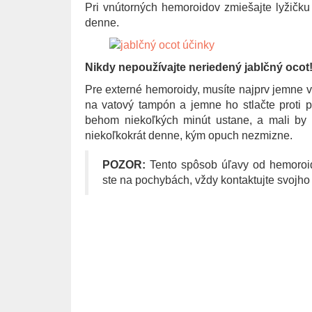
Pri vnútorných hemoroidov zmiešajte lyžičku
denne.
Nikdy nepoužívajte neriedený jablčný ocot
Pre externé hemoroidy, musíte najprv jemne v
na vatový tampón a jemne ho stlačte proti po
behom niekoľkých minút ustane, a mali by s
niekoľkokrát denne, kým opuch nezmizne.
POZOR:
Tento spôsob úľavy od hemoroid
ste na pochybách, vždy kontaktujte svojho l