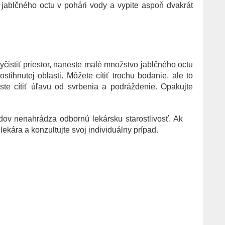
 jablčného octu v pohári vody a vypite aspoň dvakrát
!
yčistiť priestor, naneste malé množstvo jablčného octu
stihnutej oblasti. Môžete cítiť trochu bodanie, ale to
te cítiť úľavu od svrbenia a podráždenie. Opakujte
ov nenahrádza odbornú lekársku starostlivosť. Ak
ekára a konzultujte svoj individuálny prípad.