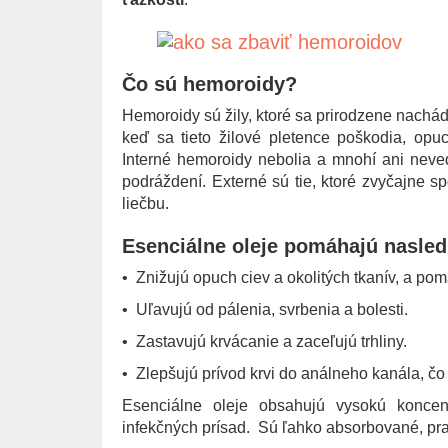
Čo sú hemoroidy?
Hemoroidy sú žily, ktoré sa prirodzene nachá
keď sa tieto žilové pletence poškodia, opu
Interné hemoroidy nebolia a mnohí ani neved
podráždení. Externé sú tie, ktoré zvyčajne 
liečbu.
Esenciálne oleje pomáhajú nasle
• Znižujú opuch ciev a okolitých tkanív, a pom
• Uľavujú od pálenia, svrbenia a bolesti.
• Zastavujú krvácanie a zaceľujú trhliny.
• Zlepšujú prívod krvi do análneho kanála, č
Esenciálne oleje obsahujú vysokú koncent
infekčných prísad. Sú ľahko absorbované, pra