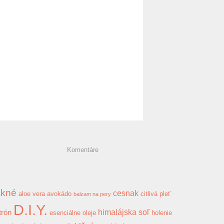
Komentáre
akné
cesnak
aloe vera
avokádo
citlivá pleť
balzam na pery
D.I.Y.
himalájska soľ
trón
esenciálne oleje
holenie