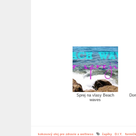
Sprej na vlasy Beach
Dom
waves
kokosový olej pre zdravie a wellness
čapíky
D.I.Y.
formič