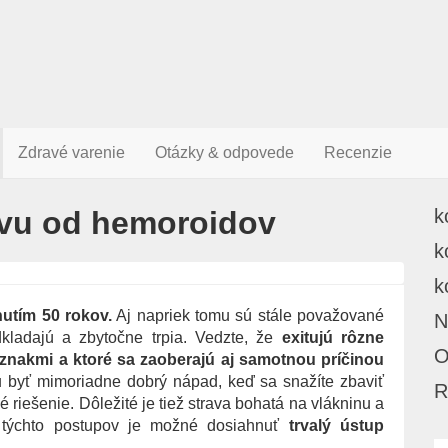
Zdravé varenie
Otázky & odpovede
Recenzie
avu od hemoroidov
k
k
k
nutím 50 rokov.
Aj napriek tomu sú stále považované
N
kladajú a zbytočne trpia. Vedzte, že
exitujú rôzne
O
íznakmi a ktoré sa zaoberajú aj samotnou príčinou
 byť mimoriadne dobrý nápad, keď sa snažíte zbaviť
R
riešenie. Dôležité je tiež strava bohatá na vlákninu a
u týchto postupov je možné dosiahnuť
trvalý ústup