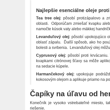
Najlepšie esenciálne oleje proti 
Tea tree olej
: pôsobí protizápalovo a 
oblasti. Odporúčam zmiešať kvapku aleb
namočte kúsok vaty alebo mäkkej handričky 
Levanduľový olej:
pôsobí upokojujúco o
oblasť zápalu. Ďalší spôsob, ako ho použ
bolesti a svrbenia. Levanduľový olej môžu 
Cyprusový olej:
pôsobí proti krvácaniu.
kvapkami citrónovej šťavy sa môže apliko
na sedacie kúpele.
Harmančekový olej:
upokojuje podráž
kokosovým olejom a aplikuje priamo na pos
Čapíky na úľavu od h
Konečník je vysoko vstrebateľné miesto, ta
riešenie.