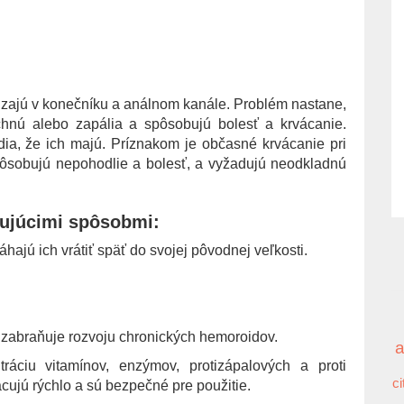
dzajú v konečníku a análnom kanále. Problém nastane,
chnú alebo zapália a spôsobujú bolesť a krvácanie.
ia, že ich majú. Príznakom je občasné krvácanie pri
spôsobujú nepohodlie a bolesť, a vyžadujú neodkladnú
dujúcimi spôsobmi:
áhajú ich vrátiť späť do svojej pôvodnej veľkosti.
o zabraňuje rozvoju chronických hemoroidov.
ráciu vitamínov, enzýmov, protizápalových a proti
ci
cujú rýchlo a sú bezpečné pre použitie.