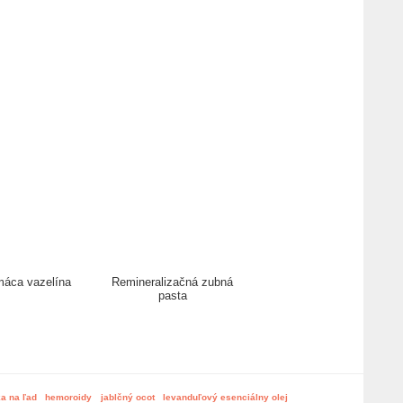
áca vazelína
Remineralizačná zubná
pasta
ka na ľad
hemoroidy
jablčný ocot
levanduľový esenciálny olej