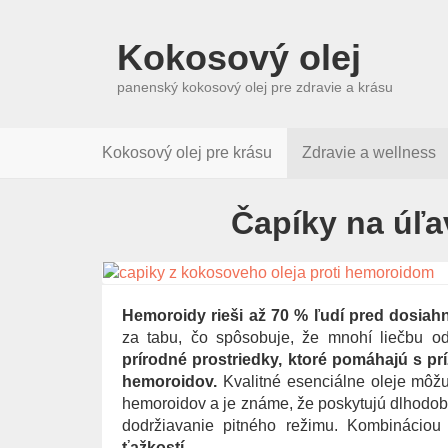
Kokosový olej
panenský kokosový olej pre zdravie a krásu
Kokosový olej pre krásu
Zdravie a wellness
Čapíky na úľ
Hemoroidy rieši až 70 % ľudí pred dosiah
za tabu, čo spôsobuje, že mnohí liečbu od
prírodné prostriedky, ktoré pomáhajú s pr
hemoroidov.
Kvalitné esenciálne oleje môžu
hemoroidov a je známe, že poskytujú dlhodobé 
dodržiavanie pitného režimu. Kombinácio
ťažkostí
.