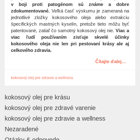
t
v boji proti patogénom sú známe a dobre
i
zdokumentované.
Veľká časť výskumu je zameraná na
o
jednotlivé zložky kokosového oleja alebo extrakciu
n
špecifických mastných kyselín, pretože tieto môžu byť
patentované, zatiaľ čo samotný kokosový olej nie.
Viac a
viac ľudí používaním zisťuje skvelé účinky
kokosového oleja nie len pri pestovaní krásy ale aj
celkového zdravia.
Čítajte ďalej…
kokosový olej pre zdravie a wellness
kokosový olej pre krásu
kokosový olej pre zdravé varenie
kokosový olej pre zdravie a wellness
Nezaradené
Otázky & odpovede