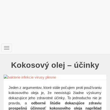
T
o
g
Kokosový olej – účinky
g
l
e
n
a
Jeden z argumentov, ktoré stále počujem proti používaniu
v
kokosového oleja je, že neexistujú žiadne výskumy
i
dokazujúce jeho zdravotné účinky. To jednoducho nie je
g
pravda, a
odborné štúdie dokazujúce zdraviu
a
prospešnú účinnosť kokosového oleja napríklad