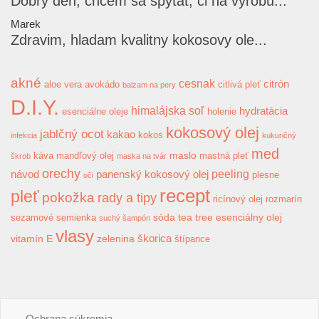
Dobry den, chcem sa spytat, ci na vyrobu...
Marek
Zdravim, hladam kvalitny kokosovy ole...
akné
cesnak
citrón
aloe vera
avokádo
citlivá pleť
balzam na pery
D.I.Y.
himalájska soľ
hydratácia
esenciálne oleje
holenie
kokosový olej
jablčný ocot
kakao
kokos
infekcia
kukuričný
med
maslo
káva
mandľový olej
mastná pleť
škrob
maska na tvár
orechy
peeling
návod
panenský kokosový olej
plesne
oči
recept
pleť
pokožka
rady a tipy
ricínový olej
rozmarín
sóda
tea tree esenciálny olej
sezamové semienka
suchý šampón
vlasy
škorica
vitamín E
zelenina
štípance
Ochrana súkromia