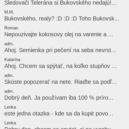
Sledovači Telerána si Bukovského nedajú!...
M.M.
Bukovského, realy? :D :D :D Toho Bukovsk...
Roman
Nepouzivajte kokosovy olej na varenie a ...
adm.
Ahoj. Semienka pri pečení na seba nevrst...
Katarína
Ahoj. Chcem sa spýtať, na koľko stupňov ...
adm.
Skúste popozerať na nete. Riaďte sa podľ...
adm.
Dobrý deň. Ja používam iba 100 % príro...
Lenka
este jedna otazka - kde sa da kupit povo...
Lenka