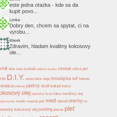
este jedna otazka - kde sa da
kupit povo...
Lenka
Dobry den, chcem sa spytat, ci na
vyrobu...
Marek
Zdravim, hladam kvalitny kokosovy
ole...
kné
cesnak
aloe vera
avokádo
citlivá pleť
balzam na pery
D.I.Y.
himalájska soľ
trón
esenciálne oleje
holenie
jablčný ocot
dratácia
kakao
kokos
infekcia
okosový olej
káva
mandľový olej
kukuričný škrob
med
orechy
návod
maslo
mastná pleť
ska na tvár
oči
pleť
peeling
anenský kokosový olej
plesne