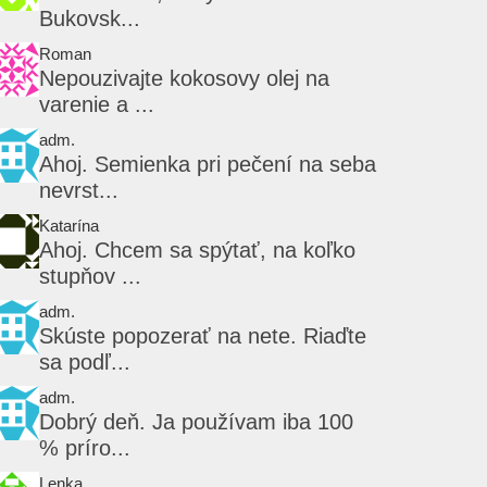
Bukovsk...
Roman
Nepouzivajte kokosovy olej na
varenie a ...
adm.
Ahoj. Semienka pri pečení na seba
nevrst...
Katarína
Ahoj. Chcem sa spýtať, na koľko
stupňov ...
adm.
Skúste popozerať na nete. Riaďte
sa podľ...
adm.
Dobrý deň. Ja používam iba 100
% príro...
Lenka