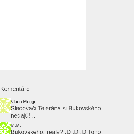
Komentáre
Vlado Moggi
Sledovači Telerána si Bukovského
nedajú!...
M.M.
Bukovského, realy? :D :D :D Toho