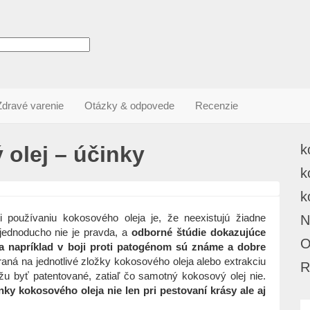
Zdravé varenie
Otázky & odpovede
Recenzie
olej – účinky
k
k
k
i používaniu kokosového oleja je, že neexistujú žiadne
N
jednoducho nie je pravda, a
odborné štúdie dokazujúce
O
a napríklad v boji proti patogénom sú známe a dobre
ná na jednotlivé zložky kokosového oleja alebo extrakciu
R
žu byť patentované, zatiaľ čo samotný kokosový olej nie.
nky kokosového oleja nie len pri pestovaní krásy ale aj