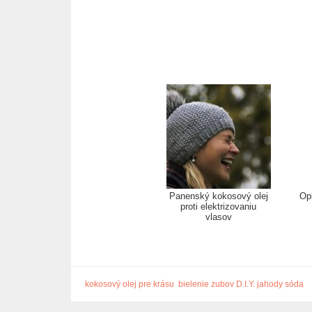
Panenský kokosový olej
Op
proti elektrizovaniu
vlasov
kokosový olej pre krásu
bielenie zubov
D.I.Y.
jahody
sóda