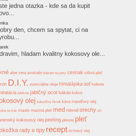
ste jedna otazka - kde sa da kupit
ovo...
enka
obry den, chcem sa spytat, ci na
yrobu...
arek
dravim, hladam kvalitny kokosovy ole...
kné
cesnak
aloe vera
avokádo
citlivá pleť
balzam na pery
D.I.Y.
himalájska soľ
trón
esenciálne oleje
holenie
jablčný ocot
dratácia
kakao
kokos
infekcia
okosový olej
káva
mandľový olej
kukuričný škrob
med
orechy
návod
maslo
mastná pleť
ska na tvár
oči
pleť
peeling
anenský kokosový olej
plesne
recept
okožka
rady a tipy
ricínový olej