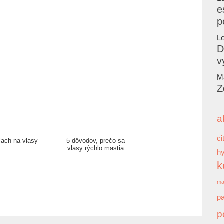
e
p
L
D
v
M
Z
a
ci
lach na vlasy
5 dôvodov, prečo sa
vlasy rýchlo mastia
hy
k
ma
p
p