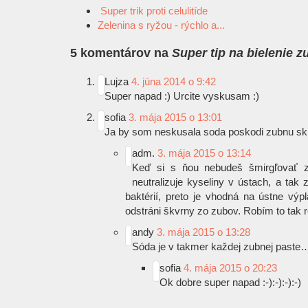
Super trik proti celulitíde
Zelenina s ryžou - rýchlo a...
5 komentárov na
Super tip na bielenie 
Lujza
4. júna 2014 o 9:42
Super napad
:)
Urcite vyskusam
:)
sofia
3. mája 2015 o 13:01
Ja by som neskusala soda poskodi zubnu skl
adm.
3. mája 2015 o 13:14
Keď si s ňou nebudeš šmirgľovať z
neutralizuje kyseliny v ústach, a tak
baktérií, preto je vhodná na ústne výp
odstráni škvrny zo zubov. Robím to tak
andy
3. mája 2015 o 13:28
Sóda je v takmer každej zubnej paste…
sofia
4. mája 2015 o 20:23
Ok dobre super napad :-):-):-):-)