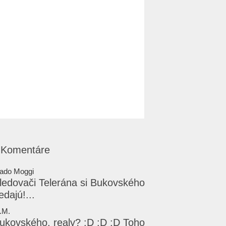
Komentáre
lado Moggi
ledovači Telerána si Bukovského
edajú!...
.M.
ukovského, realy? :D :D :D Toho