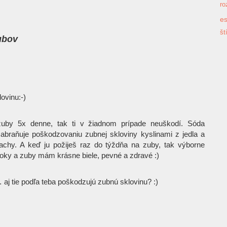
ro
es
št
zubov
ovinu:-)
uby 5x denne, tak ti v žiadnom prípade neuškodí. Sóda
 zabraňuje poškodzovaniu zubnej skloviny kyslinami z jedla a
lachy. A keď ju požiješ raz do týždňa na zuby, tak výborne
 roky a zuby mám krásne biele, pevné a zdravé
:)
 aj tie podľa teba poškodzujú zubnú sklovinu?
:)