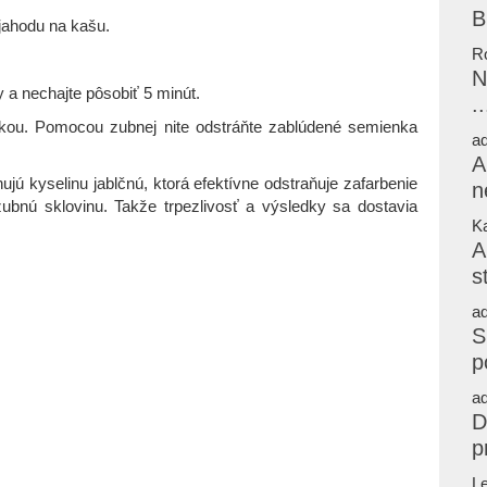
B
 jahodu na kašu.
R
N
a nechajte pôsobiť 5 minút.
..
efkou. Pomocou zubnej nite odstráňte zablúdené semienka
a
A
jú kyselinu jablčnú, ktorá efektívne odstraňuje zafarbenie
n
ubnú sklovinu. Takže trpezlivosť a výsledky sa dostavia
Ka
A
s
a
S
p
a
D
p
L