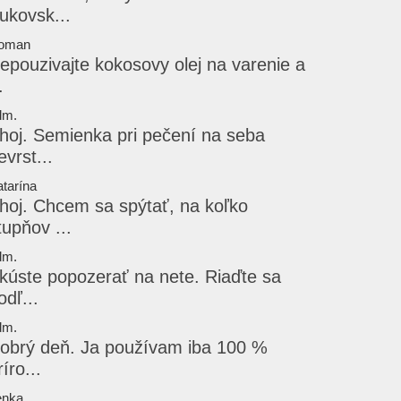
ukovsk...
oman
epouzivajte kokosovy olej na varenie a
.
dm.
hoj. Semienka pri pečení na seba
evrst...
tarína
hoj. Chcem sa spýtať, na koľko
tupňov ...
dm.
kúste popozerať na nete. Riaďte sa
odľ...
dm.
obrý deň. Ja používam iba 100 %
ríro...
enka