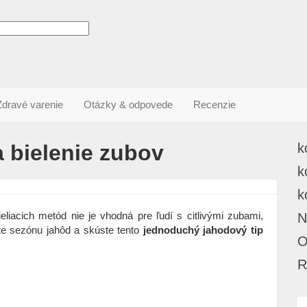
Zdravé varenie
Otázky & odpovede
Recenzie
a bielenie zubov
k
k
k
eliacich metód nie je vhodná pre ľudí s citlivými zubami,
N
ite sezónu jahôd a skúste tento
jednoduchý jahodový tip
O
R