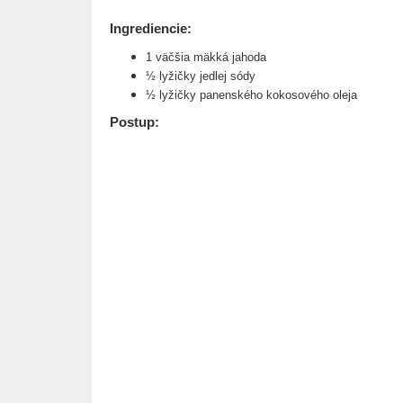
Ingrediencie:
1 väčšia mäkká jahoda
½ lyžičky jedlej sódy
½ lyžičky panenského kokosového oleja
Postup: