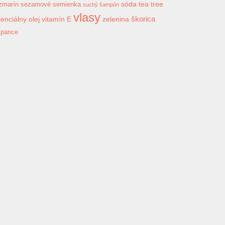
sóda
tea tree
zmarín
sezamové semienka
suchý šampón
vlasy
škorica
enciálny olej
vitamín E
zelenina
ípance