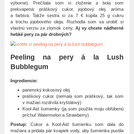
t
výborne). Prečítala som si zloženie a bola som
i
prekvapená: práškový cukor, jojobový olej, aróma
o
a farbivá. Takže sestra si za 7 € kúpila 25 g cukru
n
a trochu jojobového oleja. Rozhodla som sa urobiť si
vlastnú verziu za zlomok ceny.
Aj vy chcete nádherné
hebké pery za pár drobných?
Peeling na pery á la Lush
Bubblegum
Ingrediencie:
panenský kokosový olej
práškový cukor (nemala som práškový, tak som
v mažiari rozdrvila kryštálový)
Kool-Aid šumienky (ja som použila moju obľúbenú
príchuť Watermelon a Strawberry)
Postup:
Cukor a Kool-Aid šumienku som dala do
mažiara a pridala pár kvapiek vody, aby šumienka pustila