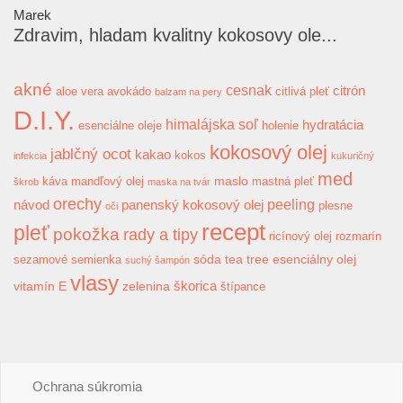
Marek
Zdravim, hladam kvalitny kokosovy ole...
akné
cesnak
citrón
aloe vera
avokádo
citlivá pleť
balzam na pery
D.I.Y.
himalájska soľ
hydratácia
esenciálne oleje
holenie
kokosový olej
jablčný ocot
kakao
kokos
infekcia
kukuričný
med
maslo
káva
mandľový olej
mastná pleť
škrob
maska na tvár
orechy
peeling
návod
panenský kokosový olej
plesne
oči
recept
pleť
pokožka
rady a tipy
ricínový olej
rozmarín
sóda
tea tree esenciálny olej
sezamové semienka
suchý šampón
vlasy
škorica
vitamín E
zelenina
štípance
Ochrana súkromia