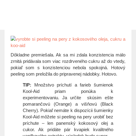
Dôkladne premiešala. Ak sa mi zdala konzistencia málo
zrnitá pridávala som viac rozdrveného cukru až do vtedy,
pokiaľ som s konzistenciou nebola spokojná. Hotový
peeling som preložila do pripravenej nádobky. Hotovo.
TIP:
Množstvo príchutí a farieb šumienok
Kool-Aid priam ponúka k
experimentovaniu. Ja určite skúsim ešte
pomarančovú (Orange) a višňovú (Black
Cherry). Pokiaľ nemáte k dispozícii šumienky
Kool-Aid môžete si peeling na pery urobiť bez
príchute – len panenský kokosový olej a
cukor. Ak pridáte pár kvapiek kvalitného
vanilkového extraktu, výsledok bude super.