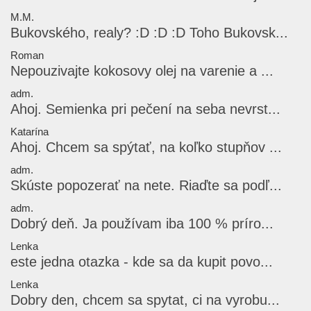
M.M.
Bukovského, realy? :D :D :D Toho Bukovsk...
Roman
Nepouzivajte kokosovy olej na varenie a ...
adm.
Ahoj. Semienka pri pečení na seba nevrst...
Katarína
Ahoj. Chcem sa spýtať, na koľko stupňov ...
adm.
Skúste popozerať na nete. Riaďte sa podľ...
adm.
Dobrý deň. Ja používam iba 100 % príro...
Lenka
este jedna otazka - kde sa da kupit povo...
Lenka
Dobry den, chcem sa spytat, ci na vyrobu...