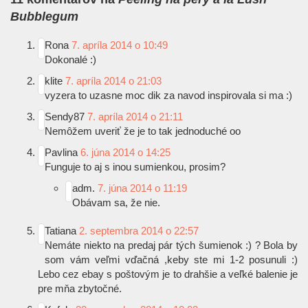
Bubblegum
Rona
7. apríla 2014 o 10:49
Dokonalé
:)
klite
7. apríla 2014 o 21:03
vyzera to uzasne moc dik za navod inspirovala si ma
:)
Sendy87
7. apríla 2014 o 21:11
Nemôžem uveriť že je to tak jednoduché oo
Pavlina
6. júna 2014 o 14:25
Funguje to aj s inou sumienkou, prosim?
adm.
7. júna 2014 o 11:19
Obávam sa, že nie.
Tatiana
2. septembra 2014 o 22:57
Nemáte niekto na predaj pár tých šumienok
:)
? Bola by
som vám veľmi vďačná ,keby ste mi 1-2 posunuli
:)
Lebo cez ebay s poštovým je to drahšie a veľké balenie je
pre mňa zbytočné.