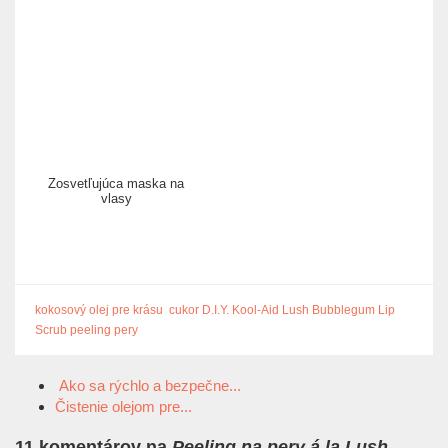
Zosvetľujúca maska na
vlasy
kokosový olej pre krásu
cukor
D.I.Y.
Kool-Aid
Lush Bubblegum Lip
Scrub
peeling
pery
Ako sa rýchlo a bezpečne...
Čistenie olejom pre...
11 komentárov na
Peeling na pery á la Lush