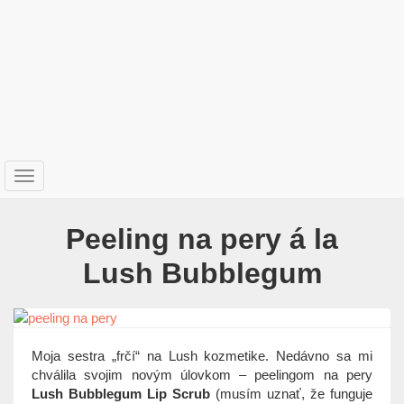
T
o
g
Peeling na pery á la
g
l
Lush Bubblegum
e
n
a
v
i
Moja sestra „frčí“ na Lush kozmetike. Nedávno sa mi
g
chválila svojim novým úlovkom – peelingom na pery
a
Lush Bubblegum Lip Scrub
(musím uznať, že funguje