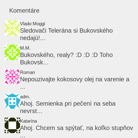
Komentáre
Vlado Moggi
Sledovači Telerána si Bukovského
nedajú!...
M.M.
Bukovského, realy? :D :D :D Toho
Bukovsk...
Roman
Nepouzivajte kokosovy olej na varenie a
...
adm.
Ahoj. Semienka pri pečení na seba
nevrst...
Katarína
Ahoj. Chcem sa spýtať, na koľko stupňov
...