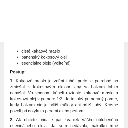
čisté kakaové maslo
panenský kokosový olej
esenciálne oleje (voliteľné)
Postup:
1.
Kakaové maslo je veľmi tuhé, preto je potrebné ho
zmiešať s kokosovým olejom, aby sa balzam ľahko
nanášal. Vo vodnom kúpeli roztopte kakaové maslo a
kokosový olej v pomere 1:3. Je to taký primeraný pomer,
kedy balzam nie je príliš mäkký ani príliš tuhý. Krásne
povolí pri dotyku s perami alebo prstom.
2.
Ak chcete pridajte pár kvapiek vášho obľúbeného
esenicálneho oleja. Ja som nedávala, nakoľko mne