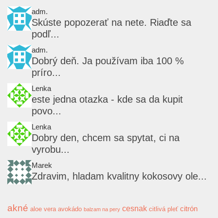
adm.
Skúste popozerať na nete. Riaďte sa
podľ...
adm.
Dobrý deň. Ja používam iba 100 %
príro...
Lenka
este jedna otazka - kde sa da kupit
povo...
Lenka
Dobry den, chcem sa spytat, ci na
vyrobu...
Marek
Zdravim, hladam kvalitny kokosovy ole...
akné
cesnak
citrón
aloe vera
avokádo
citlivá pleť
balzam na pery