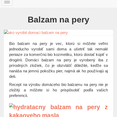
T
o
g
Balzam na pery
g
l
e
n
a
Bio balzam na pery je vec, ktorú si môžete veľmi
v
jednoducho vyrobiť sami doma a ušetriť tak nemalé
i
peniaze za komerčnú bio kozmetiku, ktorú dostať kúpiť v
g
drogérii. Domáci balzam na pery je vyrobený iba z
a
prírodných zložiek, čo je obzvlášť dôležité, keďže sa
t
nanáša na jemnú pokožku pier, najmä ak ho používajú aj
i
deti.
o
n
Recept na výrobu domáceho bio balzamu na pery nie je
zložitý a môžete si ho prispôsobiť podľa vašich
preferencii.