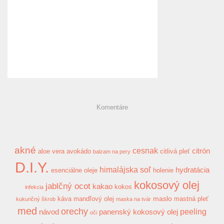
Komentáre
akné
cesnak
citrón
aloe vera
avokádo
citlivá pleť
balzam na pery
D.I.Y.
himalájska soľ
hydratácia
esenciálne oleje
holenie
kokosový olej
jablčný ocot
kakao
kokos
infekcia
maslo
káva
mandľový olej
mastná pleť
kukuričný škrob
maska na tvár
med
orechy
peeling
návod
panenský kokosový olej
oči