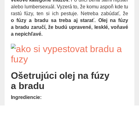
g
alebo lumbersexuál. Vyzerá to, že komu aspoň kde tu
a
rastú fúzy, ten si ich pestuje. Netreba zabúdať, že
t
o fúzy a bradu sa treba aj starať. Olej na fúzy
i
a bradu zaručí, že budú upravené, lesklé, voňavé
o
a nepichľavé.
n
Ošetrujúci olej na fúzy
a bradu
Ingrediencie: