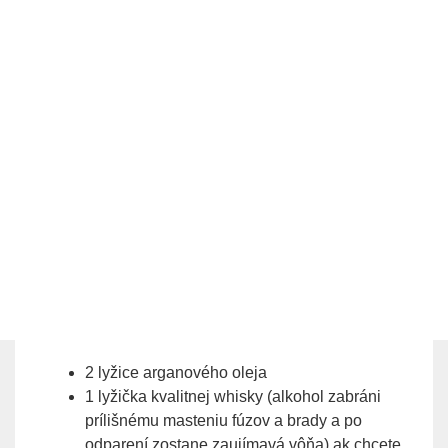
2 lyžice arganového oleja
1 lyžička kvalitnej whisky (alkohol zabráni
prílišnému masteniu fúzov a brady a po
odparení zostane zaujímavá vôňa) ak chcete