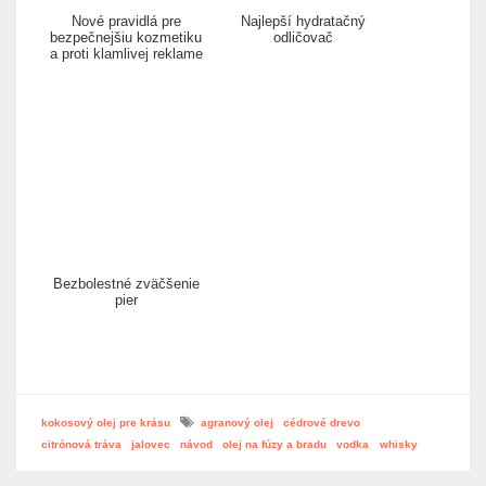
Nové pravidlá pre
Najlepší hydratačný
bezpečnejšiu kozmetiku
odličovač
a proti klamlivej reklame
Bezbolestné zväčšenie
pier
kokosový olej pre krásu
agranový olej
cédrové drevo
citrónová tráva
jalovec
návod
olej na fúzy a bradu
vodka
whisky