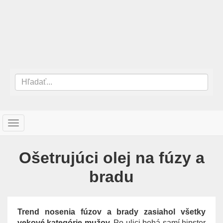
T
o
g
Ošetrujúci olej na fúzy a
g
l
bradu
e
n
a
v
Trend nosenia fúzov a brady zasiahol všetky
i
vekové kategórie mužov.
Po ulici behá samí hipster