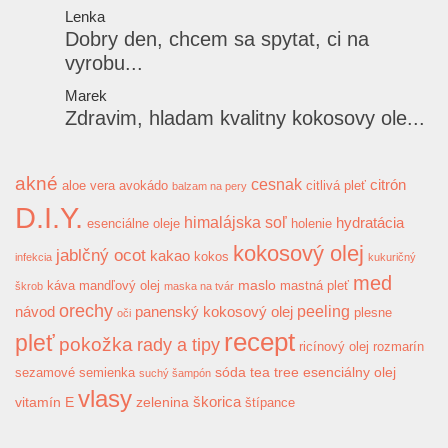
Lenka
Dobry den, chcem sa spytat, ci na
vyrobu...
Marek
Zdravim, hladam kvalitny kokosovy ole...
akné
cesnak
citrón
aloe vera
avokádo
citlivá pleť
balzam na pery
D.I.Y.
himalájska soľ
hydratácia
esenciálne oleje
holenie
kokosový olej
jablčný ocot
kakao
kokos
infekcia
kukuričný
med
maslo
káva
mandľový olej
mastná pleť
škrob
maska na tvár
orechy
peeling
návod
panenský kokosový olej
plesne
oči
recept
pleť
pokožka
rady a tipy
ricínový olej
rozmarín
sóda
tea tree esenciálny olej
sezamové semienka
suchý šampón
vlasy
škorica
vitamín E
zelenina
štípance