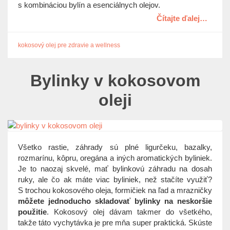
t
s kombináciou bylín a esenciálnych olejov.
i
Čítajte ďalej…
o
n
kokosový olej pre zdravie a wellness
Bylinky v kokosovom
oleji
Všetko rastie, záhrady sú plné ligurčeku, bazalky,
rozmarínu, kôpru, oregána a iných aromatických byliniek.
Je to naozaj skvelé, mať bylinkovú záhradu na dosah
ruky, ale čo ak máte viac byliniek, než stačíte využiť?
S trochou kokosového oleja, formičiek na ľad a mrazničky
môžete jednoducho skladovať bylinky na neskoršie
použitie
. Kokosový olej dávam takmer do všetkého,
takže táto vychytávka je pre mňa super praktická. Skúste