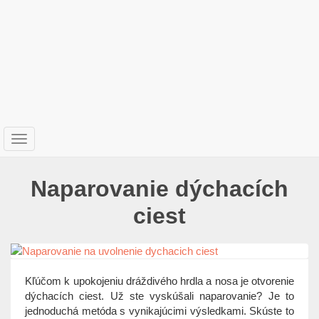
T
o
g
Naparovanie dýchacích
g
l
ciest
e
n
a
v
i
Kľúčom k upokojeniu dráždivého hrdla a nosa je otvorenie
g
dýchacích ciest. Už ste vyskúšali naparovanie? Je to
a
jednoduchá metóda s vynikajúcimi výsledkami. Skúste to