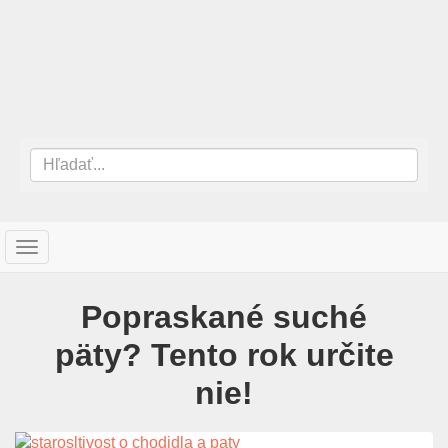
T
o
g
Popraskané suché
g
l
päty? Tento rok určite
e
n
nie!
a
v
i