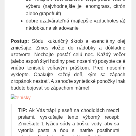
výberu (najvhodnejšie je lenomgrass, citrón
alebo grapefruit)
dobre uzatvárateľná (najlepšie vzduchotesná)
nádobka na skladovanie
Postup:
Sódu, kukuričný škrob a esenciálny olej
zmiešajte. Zmes vložte do nádobky a dôkladne
uzatvorte. Nechajte postáť celú noc. Každý večer
(alebo aspoň štyri hodiny pred nosením) posypte celé
vnútro tenisiek voňavým práškom. Pred nosením
vyklepte. Opakujte každý deň, kým sa zápach
z topánok nestratí. A zahoďte syntetické ponožky inak
budete bojovať so zápachom márne!
TIP:
Ak Vás trápi pleseň na chodidlách medzi
prstami, vyskúšajte tento výborný recept:
Zmiešajte 1 lyžicu sódy a trošku vody, aby sa
vytorila pasta a ňou si natrite postihnuté