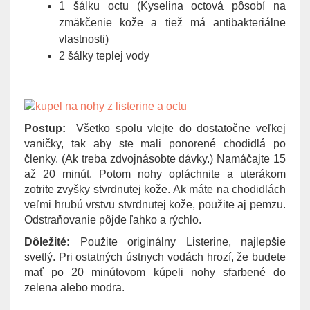
1 šálku octu (Kyselina octová pôsobí na
zmäkčenie kože a tiež má antibakteriálne
vlastnosti)
2 šálky teplej vody
Postup:
Všetko spolu vlejte do dostatočne veľkej
vaničky, tak aby ste mali ponorené chodidlá po
členky. (Ak treba zdvojnásobte dávky.) Namáčajte 15
až 20 minút. Potom nohy opláchnite a uterákom
zotrite zvyšky stvrdnutej kože. Ak máte na chodidlách
veľmi hrubú vrstvu stvrdnutej kože, použite aj pemzu.
Odstraňovanie pôjde ľahko a rýchlo.
Dôležité:
Použite originálny Listerine, najlepšie
svetlý. Pri ostatných ústnych vodách hrozí, že budete
mať po 20 minútovom kúpeli nohy sfarbené do
zelena alebo modra.