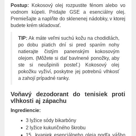
Postup:
Kokosový olej rozpustite fénom alebo vo
vodnom kúpeli. Pridajte GSE a esenciálny olej.
Premiešajte a naplňte do sklenenej nádobky, v ktorej
budete krém skladovať.
TIP:
Ak máte veľmi suchú kožu na chodidlách,
po dobu piatich dní si pred spaním nohy
natierajte čistým panenským kokosovým
olejom. (Môžete si dať bavlnené ponožky, aby
ste si neušpinili posteľ.) Kokosový olej
pokožku vyživí, poskytne jej potrebnú vlhkosť
a zahojí prípadné ranky.
Voňavý dezodorant do tenisiek proti
vlhkosti aj zápachu
Ingrediencie:
3 lyžice sódy bikarbóny
2 lyžice kukuričného škrobu
15 kvapiek esenciálneho oleja podľa vášho