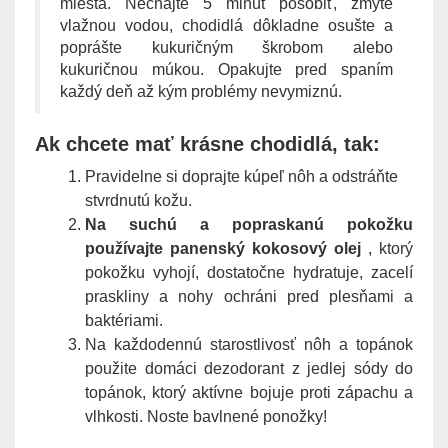
miesta. Nechajte 5 minút pôsobiť, zmyte
vlažnou vodou, chodidlá dôkladne osušte a
poprášte kukuričným škrobom alebo
kukuričnou múkou. Opakujte pred spaním
každý deň až kým problémy nevymiznú.
Ak chcete mať krásne chodidlá, tak:
Pravidelne si doprajte kúpeľ nôh
a odstráňte
stvrdnutú kožu.
Na suchú a popraskanú pokožku
používajte panenský kokosový olej
, ktorý
pokožku vyhojí, dostatočne hydratuje, zacelí
praskliny a nohy ochráni pred plesňami a
baktériami.
Na každodennú starostlivosť nôh a topánok
použite domáci dezodorant z jedlej sódy do
topánok, ktorý aktívne bojuje proti zápachu a
vlhkosti. Noste bavlnené ponožky!