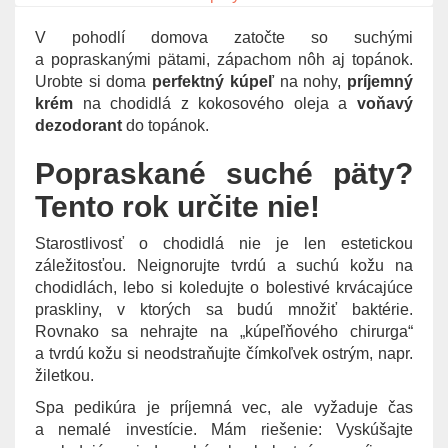
g
V pohodlí domova zatočte so suchými
a
a popraskanými pätami, zápachom nôh aj topánok.
t
Urobte si doma
perfektný kúpeľ
na nohy,
príjemný
i
krém
na chodidlá z kokosového oleja a
voňavý
o
dezodorant
do topánok.
n
Popraskané suché päty?
Tento rok určite nie!
Starostlivosť o chodidlá nie je len estetickou
záležitosťou. Neignorujte tvrdú a suchú kožu na
chodidlách, lebo si koledujte o bolestivé krvácajúce
praskliny, v ktorých sa budú množiť baktérie.
Rovnako sa nehrajte na „kúpeľňového chirurga“
a tvrdú kožu si neodstraňujte čímkoľvek ostrým, napr.
žiletkou.
Spa pedikúra je príjemná vec, ale vyžaduje čas
a nemalé investície. Mám riešenie: Vyskúšajte