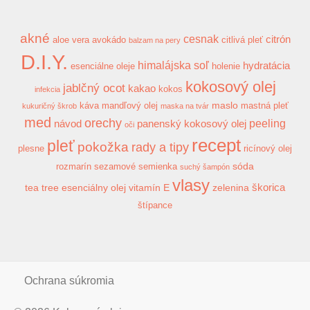
akné
cesnak
citrón
aloe vera
avokádo
citlivá pleť
balzam na pery
D.I.Y.
himalájska soľ
hydratácia
esenciálne oleje
holenie
kokosový olej
jablčný ocot
kakao
kokos
infekcia
maslo
káva
mandľový olej
mastná pleť
kukuričný škrob
maska na tvár
med
orechy
peeling
návod
panenský kokosový olej
oči
recept
pleť
pokožka
rady a tipy
plesne
ricínový olej
sóda
rozmarín
sezamové semienka
suchý šampón
vlasy
škorica
tea tree esenciálny olej
vitamín E
zelenina
štípance
Ochrana súkromia