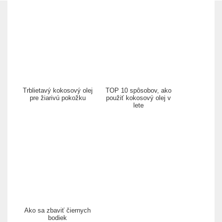
Trblietavý kokosový olej
TOP 10 spôsobov, ako
pre žiarivú pokožku
použiť kokosový olej v
lete
Ako sa zbaviť čiernych
bodiek