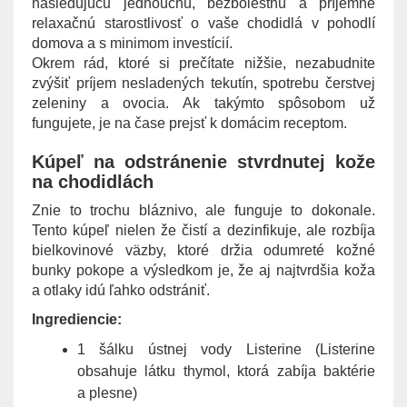
nasledujúcu jednouchú, bezbolestnú a príjemne
relaxačnú starostlivosť o vaše chodidlá v pohodlí
domova a s minimom investícií.
Okrem rád, ktoré si prečítate nižšie, nezabudnite
zvýšiť príjem nesladených tekutín, spotrebu čerstvej
zeleniny a ovocia. Ak takýmto spôsobom už
fungujete, je na čase prejsť k domácim receptom.
Kúpeľ na odstránenie stvrdnutej kože
na chodidlách
Znie to trochu bláznivo, ale funguje to dokonale.
Tento kúpeľ nielen že čistí a dezinfikuje, ale rozbíja
bielkovinové väzby, ktoré držia odumreté kožné
bunky pokope a výsledkom je, že aj najtvrdšia koža
a otlaky idú ľahko odstrániť.
Ingrediencie:
1 šálku ústnej vody Listerine (Listerine
obsahuje látku thymol, ktorá zabíja baktérie
a plesne)