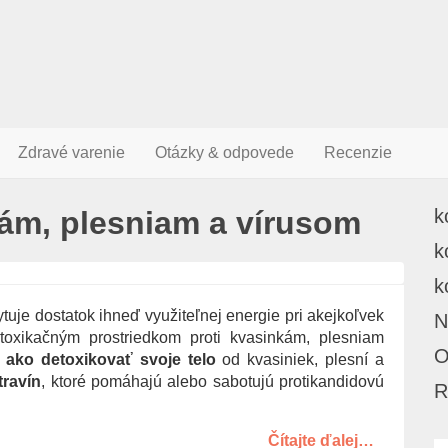
Zdravé varenie
Otázky & odpovede
Recenzie
kám, plesniam a vírusom
k
k
k
uje dostatok ihneď využiteľnej energie pri akejkoľvek
N
toxikačným prostriedkom proti kvasinkám, plesniam
O
ako detoxikovať svoje telo
od kvasiniek, plesní a
travín
, ktoré pomáhajú alebo sabotujú protikandidovú
R
Čítajte ďalej…