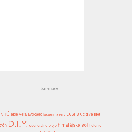
Komentáre
akné
cesnak
aloe vera
avokádo
citlivá pleť
balzam na pery
D.I.Y.
himalájska soľ
trón
esenciálne oleje
holenie