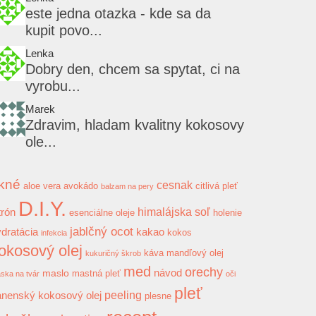
este jedna otazka - kde sa da
kupit povo...
Lenka
Dobry den, chcem sa spytat, ci na
vyrobu...
Marek
Zdravim, hladam kvalitny kokosovy
ole...
kné
cesnak
aloe vera
avokádo
citlivá pleť
balzam na pery
D.I.Y.
himalájska soľ
trón
esenciálne oleje
holenie
jablčný ocot
dratácia
kakao
kokos
infekcia
okosový olej
káva
mandľový olej
kukuričný škrob
med
orechy
návod
maslo
mastná pleť
ska na tvár
oči
pleť
peeling
anenský kokosový olej
plesne