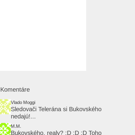
Komentáre
Vlado Moggi
Sledovači Telerána si Bukovského
nedajú!...
M.M.
Bukovského, realy? :D :D :D Toho