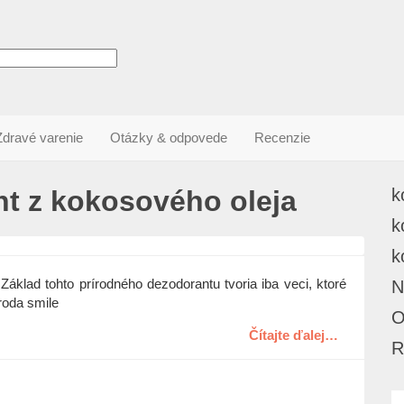
Zdravé varenie
Otázky & odpovede
Recenzie
t z kokosového oleja
k
k
k
Základ tohto prírodného dezodorantu tvoria iba veci, ktoré
N
íroda
smile
O
Čítajte ďalej…
R