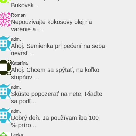
Bukovsk...
Roman
Nepouzivajte kokosovy olej na
varenie a ...
adm.
Ahoj. Semienka pri pečení na seba
nevrst...
Katarína
Ahoj. Chcem sa spýtať, na koľko
stupňov ...
adm.
Skúste popozerať na nete. Riaďte
sa podľ...
adm.
Dobrý deň. Ja používam iba 100
% príro...
Lenka