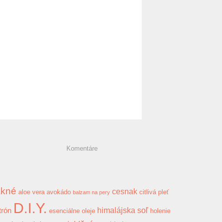
Komentáre
akné
cesnak
aloe vera
avokádo
citlivá pleť
balzam na pery
D.I.Y.
himalájska soľ
trón
esenciálne oleje
holenie