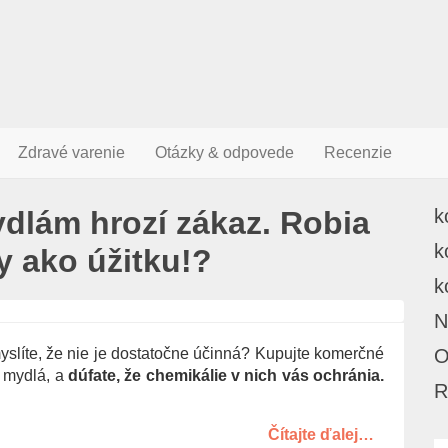
Zdravé varenie
Otázky & odpovede
Recenzie
dlám hrozí zákaz. Robia
k
k
y ako úžitku!?
k
N
slíte, že nie je dostatočne účinná? Kupujte komerčné
O
o mydlá, a
dúfate, že chemikálie v nich vás ochránia.
R
Čítajte ďalej…