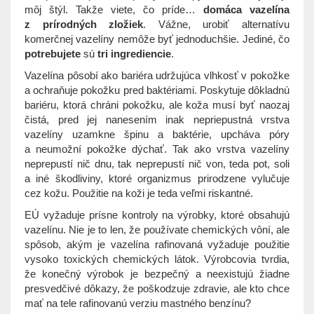
t
môj štýl. Takže viete, čo príde…
domáca vazelína
i
z prírodných zložiek
. Vážne, urobiť alternatívu
o
komerčnej vazelíny nemôže byť jednoduchšie. Jediné, čo
n
potrebujete
sú
tri ingrediencie
.
Vazelína pôsobí ako bariéra udržujúca vlhkosť v pokožke
a ochraňuje pokožku pred baktériami. Poskytuje dôkladnú
bariéru, ktorá chráni pokožku, ale koža musí byť naozaj
čistá, pred jej nanesením inak nepriepustná vrstva
vazelíny uzamkne špinu a baktérie, upcháva póry
a neumožní pokožke dýchať. Tak ako vrstva vazelíny
neprepustí nič dnu, tak neprepustí nič von, teda pot, soli
a iné škodliviny, ktoré organizmus prirodzene vylučuje
cez kožu. Použitie na koži je teda veľmi riskantné.
EÚ vyžaduje prísne kontroly na výrobky, ktoré obsahujú
vazelínu. Nie je to len, že používate chemických vôní, ale
spôsob, akým je vazelína rafinovaná vyžaduje použitie
vysoko toxických chemických látok. Výrobcovia tvrdia,
že konečný výrobok je bezpečný a neexistujú žiadne
presvedčivé dôkazy, že poškodzuje zdravie, ale kto chce
mať na tele rafinovanú verziu mastného benzínu?