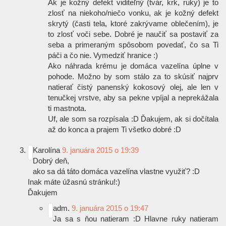
Ak je kožný defekt viditeľný (tvár, krk, ruky) je to
zlosť na niekoho/niečo vonku, ak je kožný defekt
skrytý (časti tela, ktoré zakrývame oblečením), je
to zlosť voči sebe. Dobré je naučiť sa postaviť za
seba a primeraným spôsobom povedať, čo sa Ti
páči a čo nie. Vymedziť hranice
:)
Ako náhrada krému je domáca vazelína úplne v
pohode. Možno by som stálo za to skúsiť najprv
natierať čistý panenský kokosový olej, ale len v
tenučkej vrstve, aby sa pekne vpíjal a neprekážala
ti mastnota.
Uf, ale som sa rozpísala
:D
Ďakujem, ak si dočítala
až do konca a prajem Ti všetko dobré
:D
Karolína
9. januára 2015 o 19:39
Dobrý deň,
ako sa dá táto domáca vazelína vlastne využiť?
:D
Inak máte úžasnú stránku!:)
Ďakujem
adm.
9. januára 2015 o 19:47
Ja sa s ňou natieram
:D
Hlavne ruky natieram