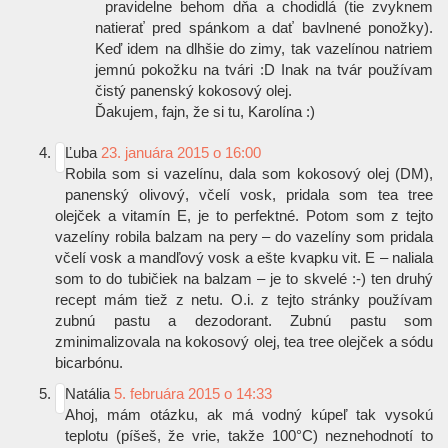
pravidelne behom dňa a chodidlá (tie zvyknem
natierať pred spánkom a dať bavlnené ponožky).
Keď idem na dlhšie do zimy, tak vazelínou natriem
jemnú pokožku na tvári
:D
Inak na tvár používam
čistý panenský kokosový olej.
Ďakujem, fajn, že si tu, Karolína
:)
Ľuba
23. januára 2015 o 16:00
Robila som si vazelínu, dala som kokosový olej (DM),
panenský olivový, včelí vosk, pridala som tea tree
olejček a vitamín E, je to perfektné. Potom som z tejto
vazelíny robila balzam na pery – do vazelíny som pridala
včelí vosk a mandľový vosk a ešte kvapku vit. E – naliala
som to do tubičiek na balzam – je to skvelé
:-)
ten druhý
recept mám tiež z netu. O.i. z tejto stránky používam
zubnú pastu a dezodorant. Zubnú pastu som
zminimalizovala na kokosový olej, tea tree olejček a sódu
bicarbónu.
Natália
5. februára 2015 o 14:33
Ahoj, mám otázku, ak má vodný kúpeľ tak vysokú
teplotu (píšeš, že vrie, takže 100°C) neznehodnotí to