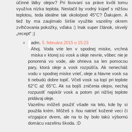
účinné látky olejov? Pri lisovaní sa práve kvôli tomu
využíva nízka teplota. Nestačil by vodný kúpeľ s nižšou
teplotou, teda ideálne tak okolo/pod 45°C? Ďakujem. A
tiež by ma zaujímalo širšie využitie vazelíny okrem
zvlhčovania pokožky, vďaka
:)
Inak super článok, skvelý
„recept“
;)
adm.
5. februára 2015 o 15:23
Ahoj. Voda vrie len v spodnej miske, vrchná
miska v ktorej sú vosk a oleje nevrie, vôbec nie je
ponorená vo vode, ale ohrieva sa len pomocou
pary, ktorá oleje a vosk rozpúšťa. Ak nenecháš
vodu v spodnej miske vrieť, oleje a hlavne vosk sa
ti nebudú dobre topiť. Včelí vosk sa topí pri teplote
62°C až 65°C. Ak sa bojíš zničenia olejov, nechaj
rozpustiť najskôr vosk a potom pri nižšej teplote
pridávaj oleje.
Vazelínu môžeš použiť všade na telo, kde by si
použila krém. Môžeš s ňou natrieť kožené veci či
vŕzgajúce dvere, ale na to by bolo takú výbornú
domácu vazelínu škoda.
:D