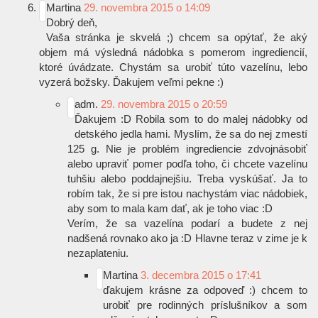
Martina
29. novembra 2015 o 14:09
Dobrý deň,
Vaša stránka je skvelá
;)
chcem sa opýtať, že aký
objem má výsledná nádobka s pomerom ingrediencií,
ktoré úvádzate. Chystám sa urobiť túto vazelínu, lebo
vyzerá božsky. Ďakujem veľmi pekne
:)
adm.
29. novembra 2015 o 20:59
Ďakujem
:D
Robila som to do malej nádobky od
detského jedla hami. Myslím, že sa do nej zmestí
125 g. Nie je problém ingrediencie zdvojnásobiť
alebo upraviť pomer podľa toho, či chcete vazelínu
tuhšiu alebo poddajnejšiu. Treba vyskúšať. Ja to
robím tak, že si pre istou nachystám viac nádobiek,
aby som to mala kam dať, ak je toho viac
:D
Verím, že sa vazelína podarí a budete z nej
nadšená rovnako ako ja
:D
Hlavne teraz v zime je k
nezaplateniu.
Martina
3. decembra 2015 o 17:41
ďakujem krásne za odpoveď
:)
chcem to
urobiť pre rodinných príslušníkov a som