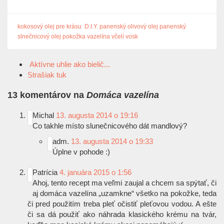
kokosový olej pre krásu
D.I.Y.
panenský olivový olej
panenský
slnečnicový olej
pokožka
vazelína
včelí vosk
Aktívne uhlie ako bielič...
Strašiak tuk
13 komentárov na
Domáca vazelína
Michal
13. augusta 2014 o 19:16
Co takhle místo slunečnicového dát mandlový?
adm.
13. augusta 2014 o 19:33
Úplne v pohode
:)
Patrícia
4. januára 2015 o 1:56
Ahoj, tento recept ma veľmi zaujal a chcem sa spýtať, či
aj domáca vazelína „uzamkne“ všetko na pokožke, teda
či pred použitím treba pleť očistiť pleťovou vodou. A ešte
či sa dá použiť ako náhrada klasického krému na tvár,