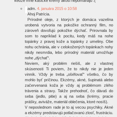
keďže mne kasické krémy akosi nepomáhajú
:(
adm.
4. januára 2015 o 10:58
Ahoj Patrícia.
Prírodné oleje, z ktorých je domáca vazelína
urobená vytvoria na pokožke ochranný film, no
zároveň dovoľujú pokožke dýchať. Prirovnala by
som to napríklad k pocitu, kedy máš na nohe
topánky z pravej kože a topánky z umeliny. Obe
nohu ochránia, ale v celokožených topánkach nohy
nikdy nesmrdia, lebo prírodný materiál umožňuje
nohe „dýchať“.
Neviem, aký problém riešiš, ale z vlastnej
skúsenosti Ti poviem, že to nikdy nie je jeden
vinník. Vždy je treba „ošéfovať“ všetko, čo by
mohlo byť príčinou. Ekzémy, akné, šupinatá alebo
začervenaná koža je vždy aj problémom zlého
trávenia a stravy. Takže prehodnoť, čo dávaš do
seba (jedlo, pitie) a aj na seba (krémy, pracie
prášky, aviváže, materiál oblečenia, ktoré nosíš).
V neposlednom rade je to aj vecou psychiky. Akné
a ekzémy predstavujú potlačovanú zlosť, frustráciu.