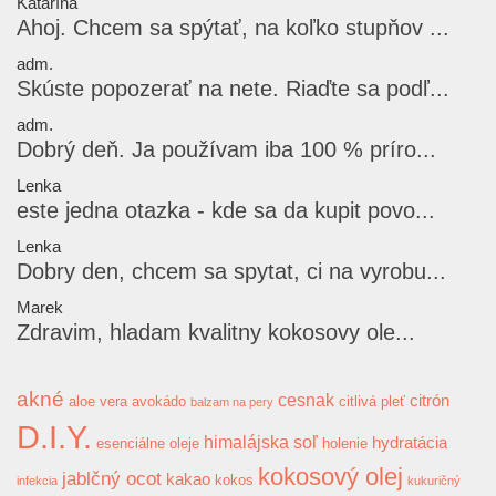
Katarína
Ahoj. Chcem sa spýtať, na koľko stupňov ...
adm.
Skúste popozerať na nete. Riaďte sa podľ...
adm.
Dobrý deň. Ja používam iba 100 % príro...
Lenka
este jedna otazka - kde sa da kupit povo...
Lenka
Dobry den, chcem sa spytat, ci na vyrobu...
Marek
Zdravim, hladam kvalitny kokosovy ole...
akné
cesnak
citrón
aloe vera
avokádo
citlivá pleť
balzam na pery
D.I.Y.
himalájska soľ
hydratácia
esenciálne oleje
holenie
kokosový olej
jablčný ocot
kakao
kokos
infekcia
kukuričný