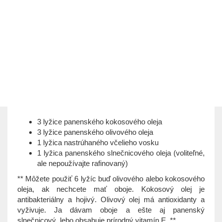
3 lyžice panenského kokosového oleja
3 lyžice panenského olivového oleja
1 lyžica nastrúhaného včelieho vosku
1 lyžica panenského slnečnicového oleja (voliteľné,
ale nepoužívajte rafinovaný)
** Môžete použiť 6 lyžíc buď olivového alebo kokosového
oleja, ak nechcete mať oboje. Kokosový olej je
antibakteriálny a hojivý. Olivový olej má antioxidanty a
vyživuje. Ja dávam oboje a ešte aj panenský
slnečnicový, lebo obsahuje prírodný vitamín E. **