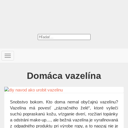
T
o
g
Domáca vazelína
g
l
e
n
a
Snobstvo bokom. Kto doma nemal obyčajnú vazelínu?
v
Vazelína má povesť „zázračného želé“, ktoré vylieči
i
suchú popraskanú kožu, vŕzganie dverí, rozžiari topánky
g
a odstráni make-up…, ale bežná vazelína je vyrafinovaná
a
z odpadného produktu pri výrobe ropy, a to naozaj nie je