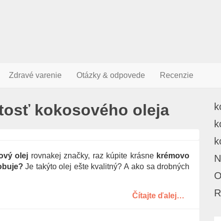
Zdravé varenie
Otázky & odpovede
Recenzie
tosť kokosového oleja
k
k
k
vý olej
rovnakej značky, raz kúpite krásne
krémovo
N
obuje?
Je takýto olej ešte kvalitný? A ako sa drobných
O
R
Čítajte ďalej…