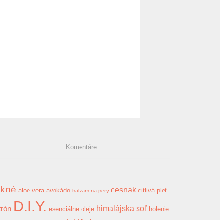
Komentáre
akné
cesnak
aloe vera
avokádo
citlivá pleť
balzam na pery
D.I.Y.
himalájska soľ
trón
esenciálne oleje
holenie