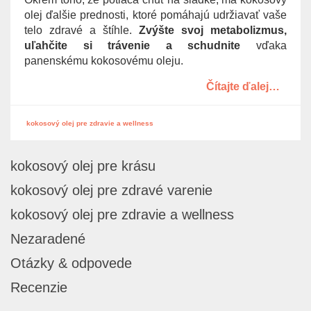
g
olej ďalšie prednosti, ktoré pomáhajú udržiavať vaše
a
telo zdravé a štíhle.
Zvýšte svoj metabolizmus,
t
uľahčite si trávenie a schudnite
vďaka
i
panenskému kokosovému oleju.
o
Čítajte ďalej…
n
kokosový olej pre zdravie a wellness
kokosový olej pre krásu
kokosový olej pre zdravé varenie
kokosový olej pre zdravie a wellness
Nezaradené
Otázky & odpovede
Recenzie