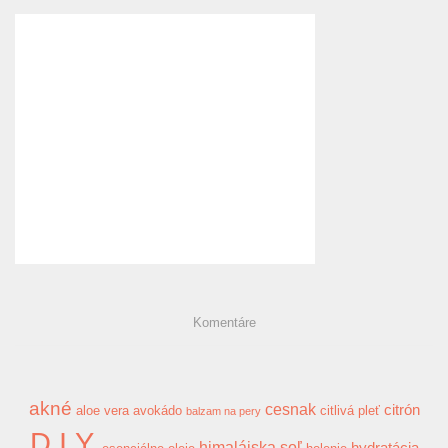
Komentáre
akné
cesnak
citrón
aloe vera
avokádo
citlivá pleť
balzam na pery
D.I.Y.
himalájska soľ
hydratácia