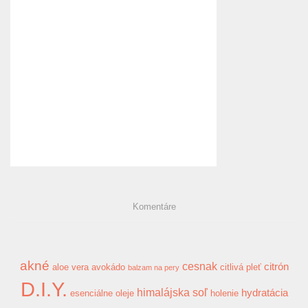
Komentáre
akné
cesnak
citrón
aloe vera
avokádo
citlivá pleť
balzam na pery
D.I.Y.
himalájska soľ
hydratácia
esenciálne oleje
holenie