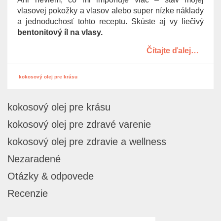
g
vlasovej pokožky a vlasov alebo super nízke náklady
a
a jednoduchosť tohto receptu. Skúste aj vy liečivý
t
bentonitový íl na vlasy.
i
Čítajte ďalej…
o
n
kokosový olej pre krásu
kokosový olej pre krásu
kokosový olej pre zdravé varenie
kokosový olej pre zdravie a wellness
Nezaradené
Otázky & odpovede
Recenzie