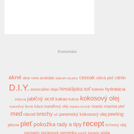
Komentáre
akné
cesnak
citrón
aloe vera
avokádo
citlivá pleť
balzam na pery
D.I.Y.
himalájska soľ
hydratácia
esenciálne oleje
holenie
kokosový olej
jablčný ocot
kakao
kokos
infekcia
maslo
káva
mandľový olej
mastná pleť
kukuričný škrob
maska na tvár
med
orechy
peeling
návod
panenský kokosový olej
oči
recept
pleť
pokožka
rady a tipy
plesne
ricínový olej
sóda
rozmarín
sezamové semienka
suchý šampón