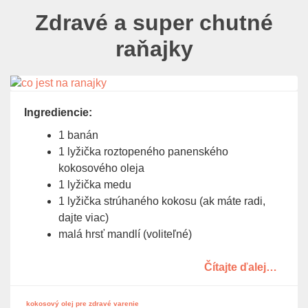
Zdravé a super chutné
raňajky
Ingrediencie:
1 banán
1 lyžička roztopeného panenského
kokosového oleja
1 lyžička medu
1 lyžička strúhaného kokosu (ak máte radi,
dajte viac)
malá hrsť mandlí (voliteľné)
Čítajte ďalej…
kokosový olej pre zdravé varenie