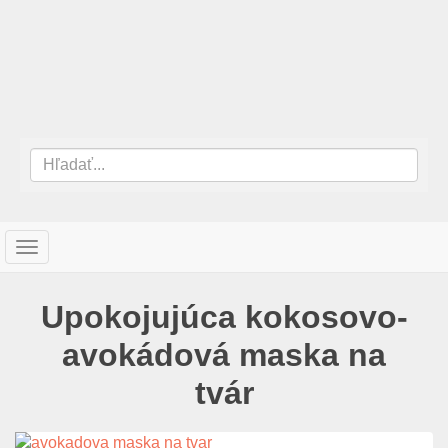
T
o
g
Upokojujúca kokosovo-
g
l
avokádová maska na
e
n
tvár
a
v
i