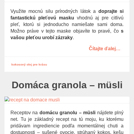
g
Využite mocnú silu prírodných látok a
doprajte si
a
fantastickú pleťovú masku
vhodnú aj pre citlivú
t
pleť, ktorú si jednoducho namiešate sami doma.
i
Možno práve v tejto maske objavíte to pravé, čo
s
o
vašou pleťou urobí zázraky
.
n
Čítajte ďalej…
kokosový olej pre krásu
Domáca granola – müsli
Receptov na
domácu granolu – müsli
nájdete plný
net. Tu je základný recept na tú moju, ku ktorému
pridávam ingrediencie podľa momentálnej chuti a
dostupnosti – sušené ovocie, strúhaný kokos, kešu