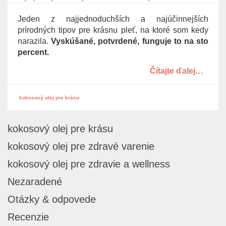
g
Jeden z najjednoduchších a najúčinnejších
a
prírodných tipov pre krásnu pleť, na ktoré som kedy
t
narazila.
Vyskúšané, potvrdené, funguje to na sto
i
percent.
o
n
Čítajte ďalej…
kokosový olej pre krásu
kokosový olej pre krásu
kokosový olej pre zdravé varenie
kokosový olej pre zdravie a wellness
Nezaradené
Otázky & odpovede
Recenzie