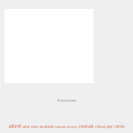
Komentáre
akné
cesnak
citrón
aloe vera
avokádo
citlivá pleť
balzam na pery