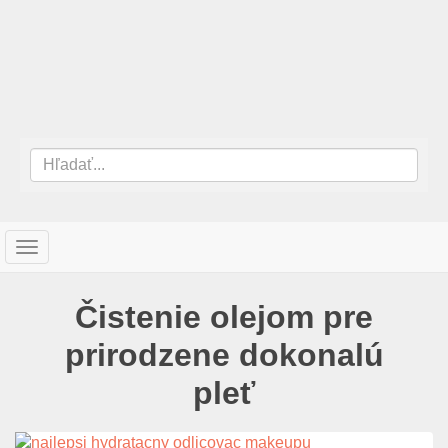
T
o
g
Čistenie olejom pre
g
l
prirodzene dokonalú
e
n
pleť
a
v
i