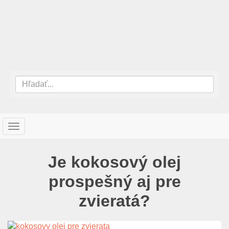
T
o
g
Je kokosový olej
g
l
prospešný aj pre
e
n
zvieratá?
a
v
i