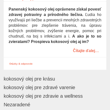
g
Panenský kokosový olej oprávnene získal povesť
a
zdravej potraviny a prírodného liečiva.
Ľudia ho
t
využívajú pri liečbe a prevencii mnohých zdravotných
i
problémov: pre zlepšenie trávenia, na úpravu
o
kožných problémov, zvýšenie energie, pomoc pri
n
chudnutí, na boj s infekciami a i.
A ako je to so
zvieratami? Prospieva kokosový olej aj im?
Čítajte ďalej…
Otázky & odpovede
kokosový olej pre krásu
kokosový olej pre zdravé varenie
kokosový olej pre zdravie a wellness
Nezaradené