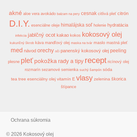
akné
cesnak
citrón
aloe vera
avokádo
citlivá pleť
balzam na pery
D.I.Y.
himalájska soľ
hydratácia
esenciálne oleje
holenie
kokosový olej
jablčný ocot
kakao
kokos
infekcia
maslo
káva
mandľový olej
mastná pleť
kukuričný škrob
maska na tvár
med
orechy
peeling
návod
panenský kokosový olej
oči
recept
pleť
pokožka
rady a tipy
plesne
ricínový olej
sóda
rozmarín
sezamové semienka
suchý šampón
vlasy
škorica
tea tree esenciálny olej
vitamín E
zelenina
štípance
Ochrana súkromia
© 2026
Kokosový olej