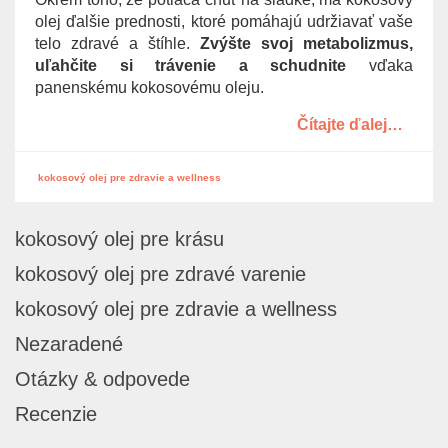
g
olej ďalšie prednosti, ktoré pomáhajú udržiavať vaše
a
telo zdravé a štíhle.
Zvýšte svoj metabolizmus,
t
uľahčite si trávenie a schudnite
vďaka
i
panenskému kokosovému oleju.
o
Čítajte ďalej…
n
kokosový olej pre zdravie a wellness
kokosový olej pre krásu
kokosový olej pre zdravé varenie
kokosový olej pre zdravie a wellness
Nezaradené
Otázky & odpovede
Recenzie