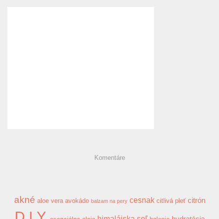
Komentáre
akné
cesnak
citrón
aloe vera
avokádo
citlivá pleť
balzam na pery
D.I.Y.
himalájska soľ
hydratácia