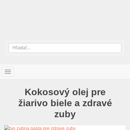
T
o
g
Kokosový olej pre
g
l
žiarivo biele a zdravé
e
n
zuby
a
v
i