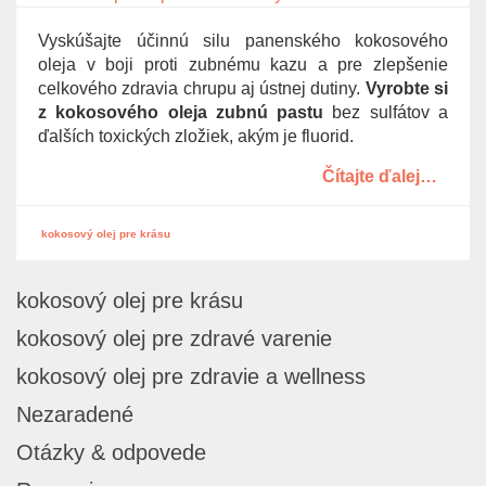
g
Vyskúšajte účinnú silu panenského kokosového
a
oleja v boji proti zubnému kazu a pre zlepšenie
t
celkového zdravia chrupu aj ústnej dutiny.
Vyrobte si
i
z kokosového oleja zubnú pastu
bez sulfátov a
o
ďalších toxických zložiek, akým je fluorid.
n
Čítajte ďalej…
kokosový olej pre krásu
kokosový olej pre krásu
kokosový olej pre zdravé varenie
kokosový olej pre zdravie a wellness
Nezaradené
Otázky & odpovede