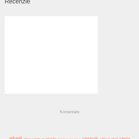
Recenzie
Komentáre
akné
cesnak
citrón