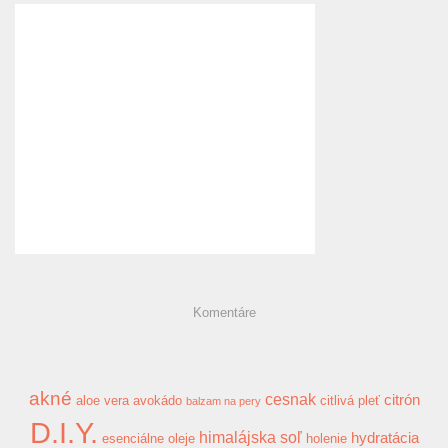
Komentáre
akné
cesnak
citrón
aloe vera
avokádo
citlivá pleť
balzam na pery
D.I.Y.
himalájska soľ
hydratácia
esenciálne oleje
holenie