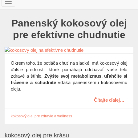
T
o
g
Panenský kokosový olej
g
l
pre efektívne chudnutie
e
n
a
v
i
Okrem toho, že potláča chuť na sladké, má kokosový olej
g
ďalšie prednosti, ktoré pomáhajú udržiavať vaše telo
a
zdravé a štíhle.
Zvýšte svoj metabolizmus, uľahčite si
t
trávenie a schudnite
vďaka panenskému kokosovému
i
oleju.
o
n
Čítajte ďalej…
kokosový olej pre zdravie a wellness
kokosový olej pre krásu