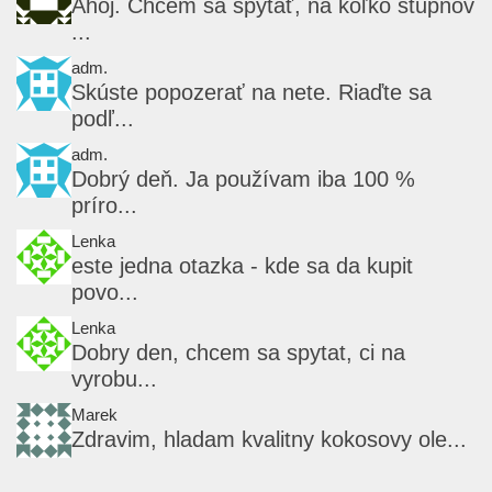
Ahoj. Chcem sa spýtať, na koľko stupňov
...
adm.
Skúste popozerať na nete. Riaďte sa
podľ...
adm.
Dobrý deň. Ja používam iba 100 %
príro...
Lenka
este jedna otazka - kde sa da kupit
povo...
Lenka
Dobry den, chcem sa spytat, ci na
vyrobu...
Marek
Zdravim, hladam kvalitny kokosovy ole...