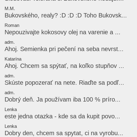
M.M.
Bukovského, realy? :D :D :D Toho Bukovsk...
Roman
Nepouzivajte kokosovy olej na varenie a ...
adm.
Ahoj. Semienka pri pečení na seba nevrst...
Katarína
Ahoj. Chcem sa spýtať, na koľko stupňov ...
adm.
Skúste popozerať na nete. Riaďte sa podľ...
adm.
Dobrý deň. Ja používam iba 100 % príro...
Lenka
este jedna otazka - kde sa da kupit povo...
Lenka
Dobry den, chcem sa spytat, ci na vyrobu...