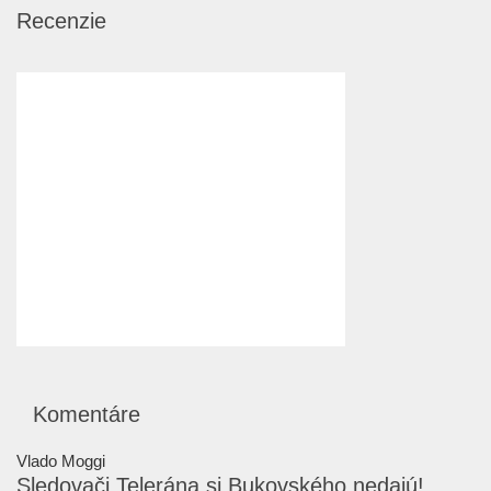
Recenzie
Komentáre
Vlado Moggi
Sledovači Telerána si Bukovského nedajú!...