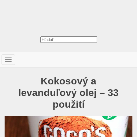
T
o
g
Kokosový a
g
l
levanduľový olej – 33
e
n
použití
a
v
i
g
a