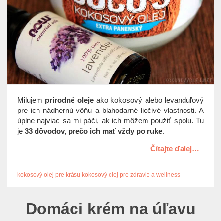
t
i
o
n
Milujem
prírodné oleje
ako kokosový alebo levanduľový
pre ich nádhernú vôňu a blahodarné liečivé vlastnosti. A
úplne najviac sa mi páči, ak ich môžem použiť spolu. Tu
je
33 dôvodov, prečo ich mať vždy po ruke
.
Čítajte ďalej…
kokosový olej pre krásu
kokosový olej pre zdravie a wellness
Domáci krém na úľavu