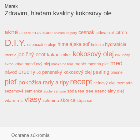
Marek
Zdravim, hladam kvalitny kokosovy ole...
akné
cesnak
citrón
aloe vera
avokádo
citlivá pleť
balzam na pery
D.I.Y.
himalájska soľ
hydratácia
esenciálne oleje
holenie
kokosový olej
jablčný ocot
kakao
kokos
infekcia
kukuričný
med
maslo
káva
mandľový olej
mastná pleť
škrob
maska na tvár
orechy
peeling
návod
panenský kokosový olej
plesne
oči
recept
pleť
pokožka
rady a tipy
ricínový olej
rozmarín
sóda
tea tree esenciálny olej
sezamové semienka
suchý šampón
vlasy
škorica
vitamín E
zelenina
štípance
Ochrana súkromia