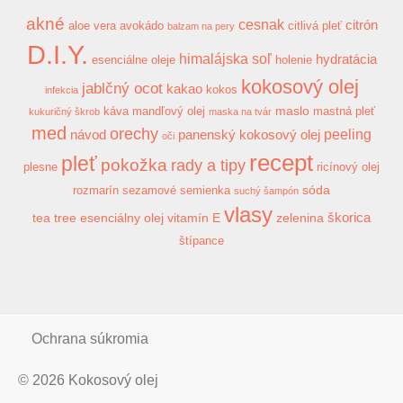
akné
cesnak
citrón
aloe vera
avokádo
citlivá pleť
balzam na pery
D.I.Y.
himalájska soľ
hydratácia
esenciálne oleje
holenie
kokosový olej
jablčný ocot
kakao
kokos
infekcia
maslo
káva
mandľový olej
mastná pleť
kukuričný škrob
maska na tvár
med
orechy
peeling
návod
panenský kokosový olej
oči
recept
pleť
pokožka
rady a tipy
plesne
ricínový olej
sóda
rozmarín
sezamové semienka
suchý šampón
vlasy
škorica
tea tree esenciálny olej
vitamín E
zelenina
štípance
Ochrana súkromia
© 2026
Kokosový olej