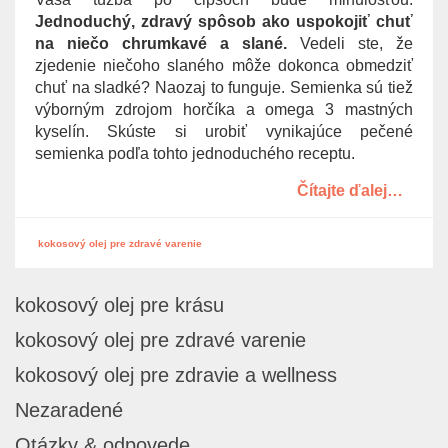
g
Jednoduchý, zdravý spôsob ako uspokojiť chuť
a
na niečo chrumkavé a slané.
Vedeli ste, že
t
zjedenie niečoho slaného môže dokonca obmedziť
i
chuť na sladké? Naozaj to funguje. Semienka sú tiež
o
výborným zdrojom horčíka a omega 3 mastných
n
kyselín. Skúste si urobiť vynikajúce pečené
semienka podľa tohto jednoduchého receptu.
Čítajte ďalej…
kokosový olej pre zdravé varenie
kokosový olej pre krásu
kokosový olej pre zdravé varenie
kokosový olej pre zdravie a wellness
Nezaradené
Otázky & odpovede